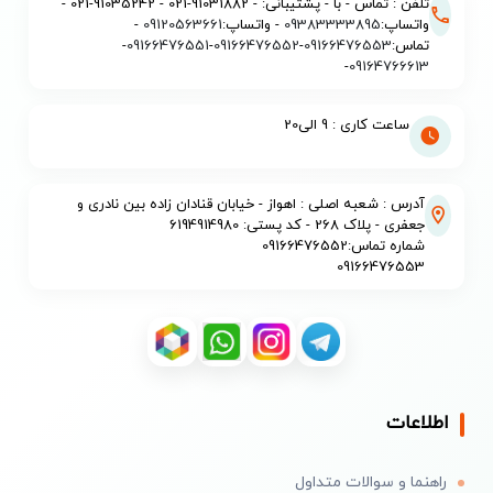
تلفن : تماس - با - پشتیبانی: - 91031882-021 - 91035242-021 -
واتساپ:
09383333895
- واتساپ:
09120563661
-
تماس:
09166476553
-
09166476552
-
09166476551
-
-
09164766613
ساعت کاری : 9 الی20
آدرس : شعبه اصلی : اهواز - خیابان قنادان زاده بین نادری و
جعفری - پلاک 268 - کد پستی: 6194914980
شماره تماس:09166476552
09166476553
اطلاعات
راهنما و سوالات متداول