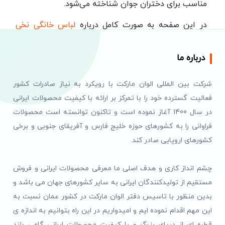
مناسب برای دختران جوان شناخته می‌شود.
در این صفحه به صورت کامل درباره
لباس خانگی نخی
توضیح دادیم برای اطلاعات بیشتر درباره خرید آن به این
صفحه مراجعه کنید.
درباره ما
خرید اینترنتی لباس دخترانه
شرکت بین المللی الوان مارکت با رویکرد به نیاز صادرات کشور
پرنسسی
فعالیت گسترده خود را با تمرکز بر ارائه با کیفیت محصولات ایرانی
خرید لباس دخترانه پرنسسی به والدین این امکان را
در سال 1400 آغاز نموده است و تاکنون توانسته است محصولات
می‌دهد که به راحتی به دل‌های کوچک‌ترین اعضای
فراوانی را به کشورهای حوزه خلیج فارس و آفریقای جنوبی و برخی
خانواده خود نزدیک شوند. در این لحظات خاص، هر دختر
کشورهای اروپایی صادر کند.
کوچک می‌تواند حس پرنسسی بودن را با یک لباس
دخترانه پرنسسی بی‌نظیر تجربه کند.
چشم انداز کاری و هدف اصلی ما معرفی محصولات ایرانی و فروش
قدرت گرفتن از زیبایی، انتخاب یک لباس خاص برای یک
مستقیم از تولیدکنندگان ایرانی به سایر کشورهای جهان می باشد و
رویداد یا حتی یک لحظه کوچک در خانه، می‌تواند یک
بدین منظور با تاسیس دفتر الوان مارکت در کشور عمان نسبت به
خاطره خاص برای دختر شما ایجاد کند.
این مهم اقدام نموده ایم و امیدواریم در این راه بتوانیم به اندازه ی
قطره ای از دریای بزرگ و با کیفیت محصولات ایرانی گامی بلند