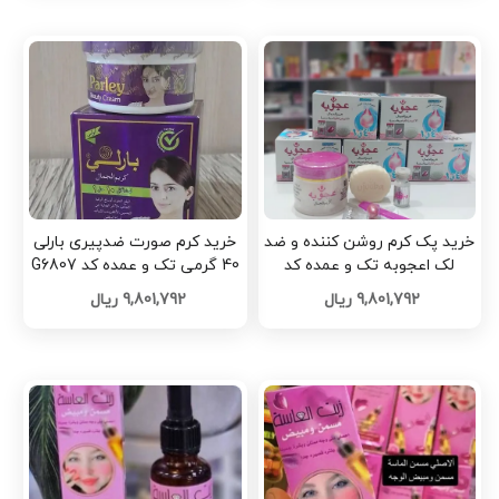
خرید پک کرم روشن کننده و ضد
خرید کرم صورت ضدپیری بارلی
لک اعجوبه تک و عمده کد
40 گرمی تک و عمده کد G6807
G6809
9,801,792 ریال
9,801,792 ریال