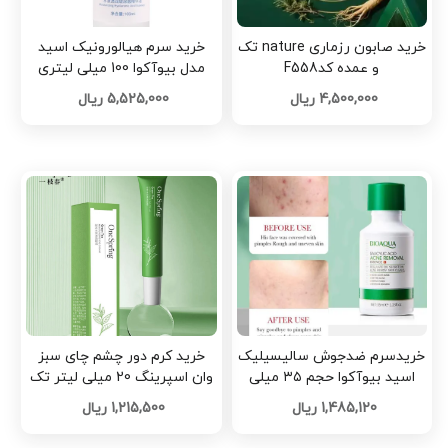
خرید صابون رزماری nature تک
خرید سرم هیالورونیک اسید
و عمده کدF558
مدل بیوآکوا 100 میلی لیتری
تک و عمده کد G7137
4,500,000 ریال
5,525,000 ریال
خریدسرم ضدجوش سالیسیلیک
خرید کرم دور چشم چای سبز
اسید بیوآکوا حجم ۳۵ میلی
وان اسپرینگ 20 میلی لیتر تک
لیتر تک و عمده کد G6845
و عمده کد Z3577
1,485,120 ریال
1,215,500 ریال