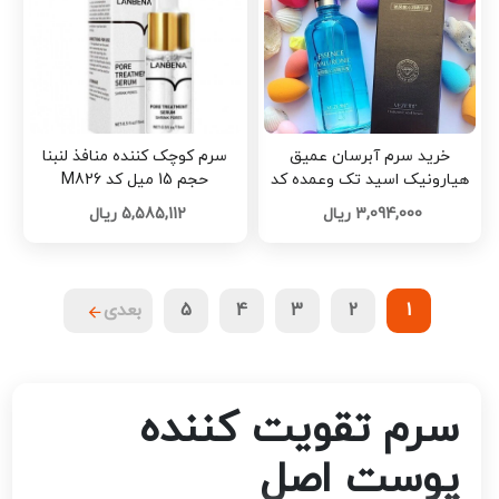
خرید سرم آبرسان عمیق
سرم کوچک کننده منافذ لنبنا
هیارونیک اسید تک وعمده کد
حجم 15 میل کد M826
M828
3,094,000 ریال
5,585,112 ریال
1
2
3
4
5
بعدی
سرم تقویت کننده
پوست اصل