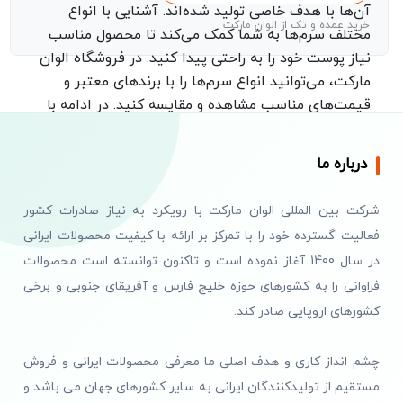
آن‌ها با هدف خاصی تولید شده‌اند. آشنایی با انواع
خرید عمده و تک از الوان مارکت
مختلف سرم‌ها به شما کمک می‌کند تا محصول مناسب
نیاز پوست خود را به راحتی پیدا کنید. در فروشگاه الوان
مارکت، می‌توانید انواع سرم‌ها را با برندهای معتبر و
قیمت‌های مناسب مشاهده و مقایسه کنید. در ادامه با
مهم‌ترین انواع سرم‌های تقویت کننده پوست آشنا
می‌شویم.
درباره ما
سرم ویتامین C
شرکت بین المللی الوان مارکت با رویکرد به نیاز صادرات کشور
سرم ویتامین C یکی از پرطرفدارترین سرم‌های تقویت
فعالیت گسترده خود را با تمرکز بر ارائه با کیفیت محصولات ایرانی
کننده پوست است که به خاطر خواص آنتی‌اکسیدانی
در سال 1400 آغاز نموده است و تاکنون توانسته است محصولات
قوی خود شهرت دارد. ویتامین C به عنوان یک
فراوانی را به کشورهای حوزه خلیج فارس و آفریقای جنوبی و برخی
آنتی‌اکسیدان قدرتمند، از پوست در برابر رادیکال‌های آ
کشورهای اروپایی صادر کند.
محیطی و آلودگی‌ها محافظت می‌کند. همچنین این سرم
به تولید کلاژن در پوست کمک کرده و باعث روشن‌تر
چشم انداز کاری و هدف اصلی ما معرفی محصولات ایرانی و فروش
شدن پوست و کاهش لکه‌های تیره می‌شود. سرم
ویتامین C مناسب برای افرادی است که با مشکل کدری
مستقیم از تولیدکنندگان ایرانی به سایر کشورهای جهان می باشد و