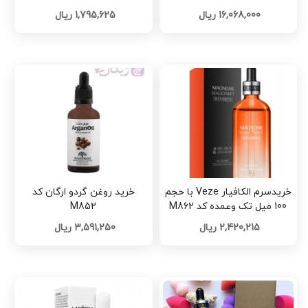
16,068,000 ریال
1,795,625 ریال
خریدسرم الکافیار Veze با حجم
خرید روغن گردو ارگان کد
100 میل تک وعمده کد M862
M852
2,420,215 ریال
3,591,250 ریال