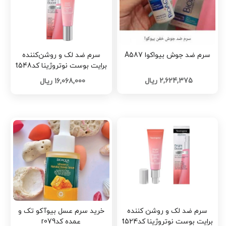
سرم ضد جوش بیواکوا A587
سرم ضد لک و روشن‌کننده
برایت بوست نوتروژینا کدt548
2,624,375 ریال
16,068,000 ریال
سرم ضد لک و روشن کننده
خرید سرم عسل بیوآکو تک و
برایت بوست نوتروژینا کدt524
عمده کدr079