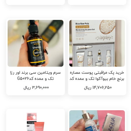
خرید پک مراقبتی پوست عصاره
سرم ویتامین سی برند اور رزا
برنج خام بیوآکوا تک و عمده کد
تک و عمده کدG5026
Z2247
14,706,250 ریال
3,690,000 ریال