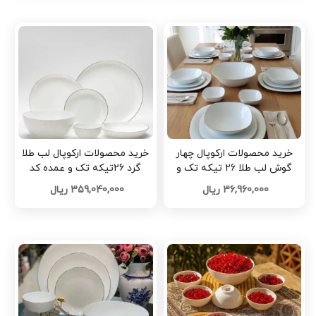
خرید محصولات ارکوپال چهار
خرید محصولات ارکوپال لب طلا
گوش لب طلا 26 تیکه تک و
گرد 26تیکه تک و عمده کد
عمده کد R181
R179
36,960,000 ریال
359,040,000 ریال