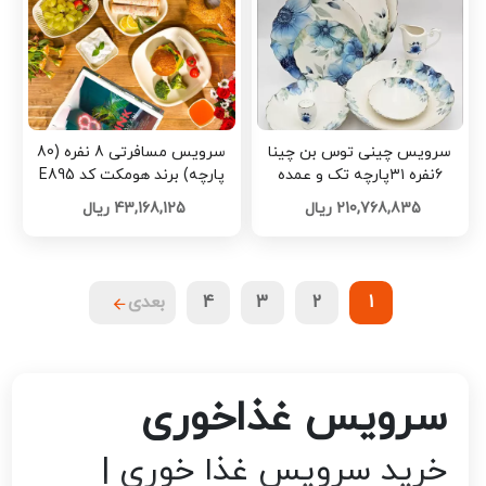
سرویس چینی توس بن چینا
سرویس مسافرتی 8 نفره (80
۶نفره ۳۱پارچه تک و عمده
پارچه) برند هومکت کد E895
کدP843
تک و عمده
210,768,835 ریال
43,168,125 ریال
1
2
3
4
بعدی
سرویس غذاخوری
خرید سرویس غذا خوری |