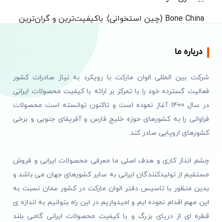
Bone China (چین استخوانی):
باکیفیت‌ترین و گران‌ترین
نوع چینی است. حاوی ۳۰٪ تا ۵۰٪ استخوان گاو است که
باعث شفافیت، درخشش و استحکام فوق‌العاده می‌شود.
درباره ما
بسیار سبک است اما خیلی سخت و مقاوم است.
Porcelain (پرسلیه):
کیفیت بالا، رنگ سفید تیره و
شرکت بین المللی الوان مارکت با رویکرد به نیاز صادرات کشور
درخشش طبیعی. مناسب استفاده روزانه و مهمانی‌ها.
فعالیت گسترده خود را با تمرکز بر ارائه با کیفیت محصولات ایرانی
ارزان‌تر از Bone China.
در سال 1400 آغاز نموده است و تاکنون توانسته است محصولات
فراوانی را به کشورهای حوزه خلیج فارس و آفریقای جنوبی و برخی
سرویس غذا خوری سرامیکی —
کشورهای اروپایی صادر کند.
گرم و صمیمی
سرویس سرامیکی ظاهر گرم و صمیمی دارد و برای
چشم انداز کاری و هدف اصلی ما معرفی محصولات ایرانی و فروش
استفاده روزانه مناسب‌تر است. سرامیک مقاومت خوبی در
مستقیم از تولیدکنندگان ایرانی به سایر کشورهای جهان می باشد و
برابر ضربه دارد و طرح‌ها و رنگ‌های متنوعی دارد. مدل‌های
بدین منظور با تاسیس دفتر الوان مارکت در کشور عمان نسبت به
هندسی و طرح‌های انتزاعی محبوبیت بیشتری دارند.
این مهم اقدام نموده ایم و امیدواریم در این راه بتوانیم به اندازه ی
قطره ای از دریای بزرگ و با کیفیت محصولات ایرانی گامی بلند
سرامیک سنگین:
ضخیم‌تر و مقاوم‌تر، مناسب استفاده