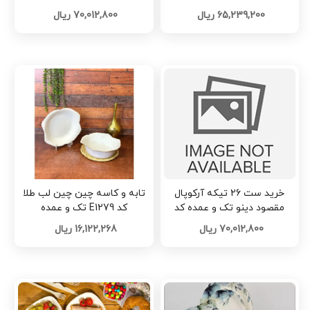
L1126
L1128
65,239,200 ریال
70,012,800 ریال
خرید ست 26 تیکه آرکوپال
تابه و کاسه چین چین لب طلا
مقصود دینو تک و عمده کد
کد E1279 تک و عمده
L1124
70,012,800 ریال
16,122,268 ریال