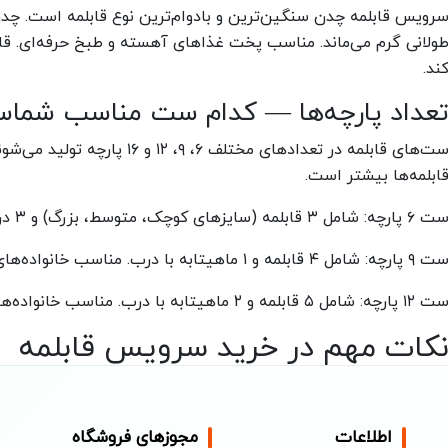
رویس قابلمه چدن سنگین‌ترین و بادوام‌ترین نوع قابلمه است. چد
ولانی گرم می‌ماند. مناسب پخت غذاهای آهسته و طبخ حرفه‌ای. قاب
ند.
عداد پارچه‌ها — کدام ست مناسب شما
ست‌های قابلمه در تعدادهای مختلف 
ابلمه‌ها بیشتر است.
ت ۶ پارچه:
شامل ۳ قابلمه (سایزهای کوچک، متوسط، بزرگ) و ۳ درب. مناسب خانواده‌های کم‌جمعیت (۱-۳ نفر).
ت ۹ پارچه:
شامل ۴ قابلمه و ۱ ماهیتابه با درب. مناسب خانواده‌های متوسط (۳-۵ نفر). محبوب‌ترین انتخاب.
ت ۱۲ پارچه:
شامل ۵ قابلمه و ۲ ماهیتابه با درب. مناسب خانواده‌های پرجمعیت و آشپزهای حرفه‌ای.
کات مهم در خرید سرویس قابلمه
ر هنگام خرید به
جنس
،
تعداد پارچه
،
سایز قابلمه‌ها
،
نوع درب
(شیشه
وجه کنید. قابلمه‌های با کف چند لایه ( encapsulated bottom ) حرارت را یکنواخت‌تر پخش می‌کنند. همچنین به
اطلاعات
مجوزهای فروشگاه
ارانتی
و
ضمانت اصالت
توجه کنید.