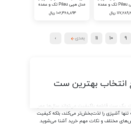
مدل هپی Pilau تک و عمده
مدل هپی Pilau تک و عمده
کد B1409
کد B1407
117,289 ریال
102,468,894 ریال
9
10
11
بعدی
›
ع انتخاب بهترین ست
. یک ست قابلمه باکیفیت می‌تواند سال‌ها عمر
تنها آشپزی را لذت‌بخش‌تر می‌کند، بلکه کیفیت
نس‌های مختلف و نکات مهم خرید آشنا می‌شوید.