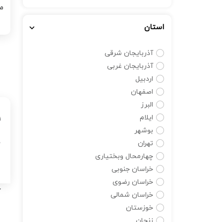
استان
آذربایجان شرقی
آذربایجان غربی
اردبیل
اصفهان
البرز
س
ایلام
بوشهر
خ
تهران
ق
چهارمحال وبختیاری
خراسان جنوبی
س
خراسان رضوی
ک
خراسان شمالی
غ
خوزستان
زنجان