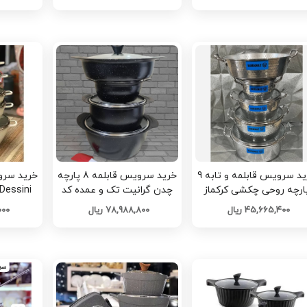
خرید سرویس قابلمه و تابه 9
خرید سرویس قابلمه 8 پارچه
ارچه روحی چکشی کرکماز
چدن گرانیت تک و عمده کد
تک و عمده کد Z3645
Z3627
عمد
45,665,400 ریال
78,988,800 ریال
,000