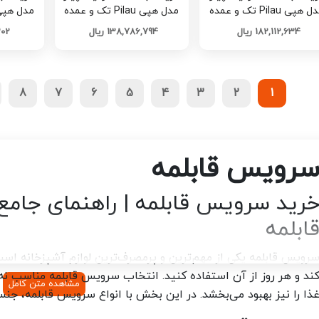
مدل هپی Pilau تک و عمده
مدل هپی Pilau تک و عمده
کد B1413
کد B1411
182,112,634 ریال
138,786,794 ریال
,202
8
7
6
5
4
3
2
1
رویس قابلمه
رید سرویس قابلمه | راهنمای جام
ابلمه
رویس قابلمه یکی از مهم‌ترین و پرمصرف‌ترین لوازم آشپزخانه است
ند و هر روز از آن استفاده کنید. انتخاب سرویس قابلمه مناسب نه 
مشاهده متن کامل
ذا را نیز بهبود می‌بخشد. در این بخش با انواع سرویس قابلمه، ج