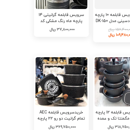
خرید سرویس قابلمه 10 پارچه
سرویس قابلمه گرانیتی 14
دایکست دسینی مدل DK-150
پارچه ماه رنگ مشکی کد
مده کد L1700
N769
156,400 ریال
37,800,000 ریال
109,480 ریال
خریدسرویس قابلمه 12 پارچه
خریدسرویس قابلمه AEC
مگمنتا تک و عمده
تمام گرانیت دو رو ۲۲ پارچه
کدG7015
تک و عمده کد G7011
318,750 ریال
369,750,000 ریال