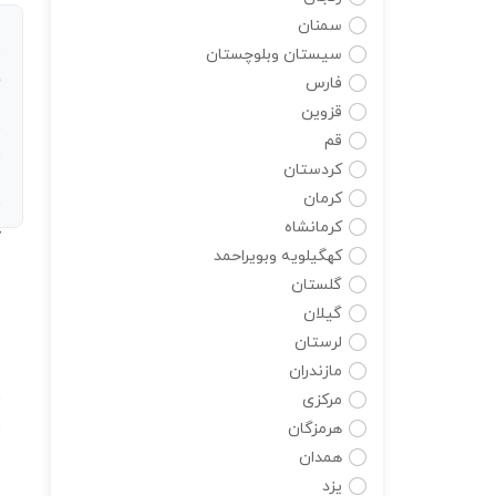
س
سمنان
سیستان وبلوچستان
(حا
فارس
قزوین
م
قم
ب
کردستان
کرمان
م
کرمانشاه
ج
کهگیلویه وبویراحمد
س
گلستان
گیلان
س
لرستان
ش
مازندران
ن
مرکزی
م
هرمزگان
همدان
س
یزد