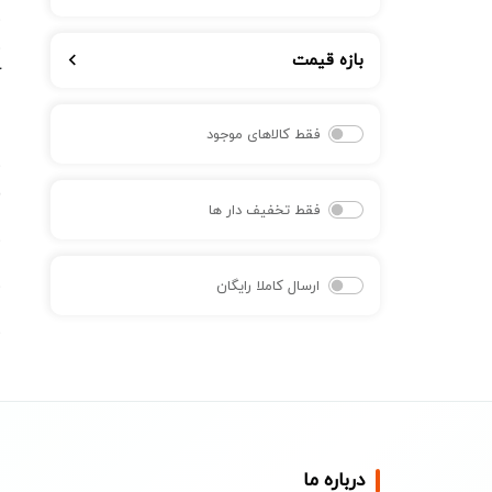
س
ط
بازه قیمت
ک
ت
فقط کالاهای موجود
ق
فقط تخفیف دار ها
س
س
ارسال کاملا رایگان
س
ن
د
ت
درباره ما
گ