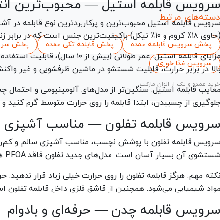
رویس قابلمه استیل — محبوب‌ترین ان
دسته‌های مرتبط
وی ۱۸٪ کروم و ۱۰٪ نیکل) باکیفیت‌ترین جنس است که در برابر زنگ‌زدگی، خوردگی و تغییر رنگ مقاوم است.
پخش سرویس قابلمه عمده
پخش قابلمه تکی عمده
پخش سرویس
زایای قابلمه استیل:
عمر طولانی (بیش از ۱۰ سال)، ق
سرویس غذا خوری
الا در برابر حرارت، قابلیت شستشو در ماشین ظرفشویی و غیر واکنش
خرید عمده و تک از الوان مارکت
عایب قابلمه استیل:
سنگین‌تر از مدل‌های آلومینیومی و احتمال چ
لوگیری از چسبیدن، ابتدا قابلمه را روی حرارت متوسط گرم کنید و
رویس قابلمه تفلون — مناسب آشپزی ب
رویس قابلمه تفلون با پوشش نچسب، مناسب آشپزی سالم و کم‌روغ
ستشوی آن بسیار آسان است. مدل‌های جدید تفلون فاقد PFOA هستند و کاملاً بهداشتی و ایمن هستند.
کته مهم:
هرگز قابلمه تفلون را روی حرارت خیلی زیاد قرار ندهید. 
واد شیمیایی می‌شود. همچنین از قاشق فلزی داخل قابلمه تفلون است
رویس قابلمه چدن — حرفه‌ای و بادوام