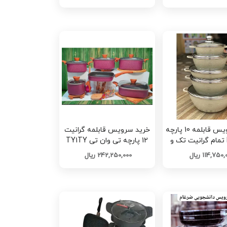
خرید سرویس قابلمه 10 پارچه
خرید سرویس قابلمه گرانیت
Dessini تمام گرانیت تک و
12 پارچه تی وان تی TY1TY
ه کد L1468
ترکیه تک و عمده کد G6749
114,750 ریال
242,250,000 ریال