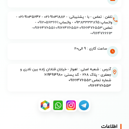
تلفن : تماس - با - پشتیبانی: - 91031882-021 - 91035242-021 -
واتساپ:
09383333895
- واتساپ:
09120563661
-
تماس:
09166476553
-
09166476552
-
09166476551
-
-
09164766613
ساعت کاری : 9 الی20
آدرس : شعبه اصلی : اهواز - خیابان قنادان زاده بین نادری و
جعفری - پلاک 268 - کد پستی: 6194914980
شماره تماس:09166476552
09166476553
اطلاعات