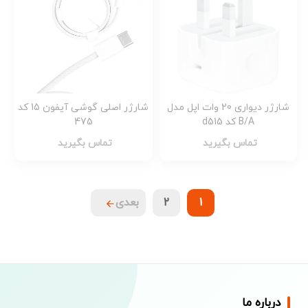
شارژر دیواری 20 وات اپل مدل
شارژر اصلی گوشی آیفون 15 کد
B/A کد d515
475
تماس بگیرید
تماس بگیرید
1
2
بعدی
درباره ما