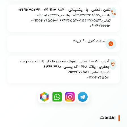
تلفن : تماس - با - پشتیبانی: - 91031882-021 - 91035242-021 -
واتساپ:
09383333895
- واتساپ:
09120563661
-
تماس:
09166476553
-
09166476552
-
09166476551
-
-
09164766613
ساعت کاری : 9 الی20
آدرس : شعبه اصلی : اهواز - خیابان قنادان زاده بین نادری و
جعفری - پلاک 268 - کد پستی: 6194914980
شماره تماس:09166476552
09166476553
اطلاعات