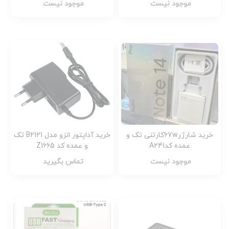
موجود نیست
موجود نیست
خرید شارژر67wکارتنی تک و
خرید آداپتور انزو مدل B2121 تک
عمده کدA241
و عمده کد Z1665
موجود نیست
تماس بگیرید