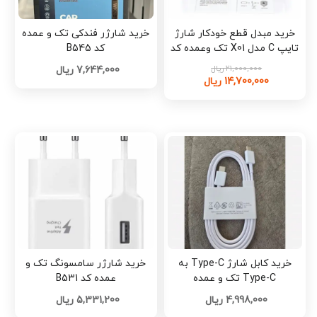
خرید مبدل قطع خودکار شارژ
خرید شارژر فندکی تک و عمده
تایپ C مدل X01 تک وعمده کد
کد B545
h158
21,000,000 ریال
7,644,000 ریال
14,700,000 ریال
خرید کابل شارژ Type-C به
خرید شارژر سامسونگ تک و
Type-C تک و عمده
عمده کد B531
4,998,000 ریال
5,331,200 ریال