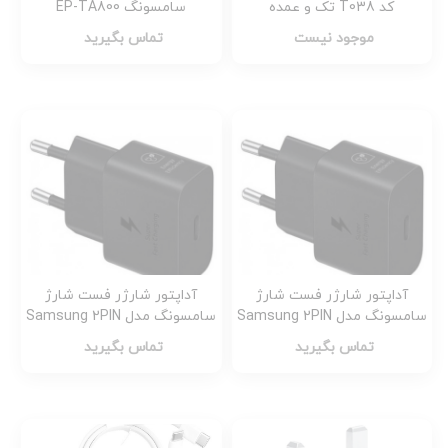
کد T038 تک و عمده
سامسونگ EP-TA800
(اورجیـنال) همراه با کابل کد
موجود نیست
تماس بگیرید
d512
آداپتور شارژر فست شارژ
آداپتور شارژر فست شارژ
سامسونگ مدل Samsung 2PIN
سامسونگ مدل Samsung 2PIN
25W USB Type-C Samsung
45W USB Type-C کد d514
تماس بگیرید
تماس بگیرید
EP-TA800NBEGWW 2 کد d513