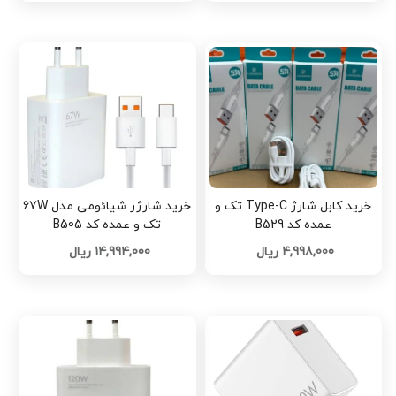
خرید کابل شارژ Type-C تک و
خرید شارژر شیائومی مدل 67W
عمده کد B529
تک و عمده کد B505
4,998,000 ریال
14,994,000 ریال