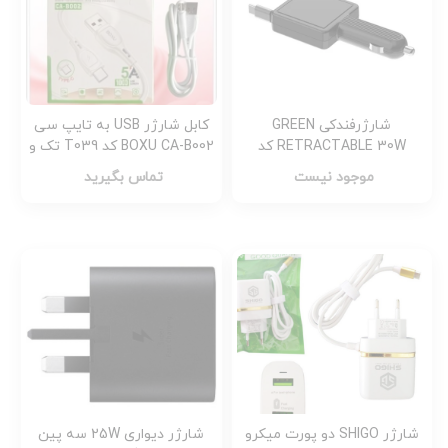
شارژرفندکی GREEN
کابل شارژر USB به تایپ سی
RETRACTABLE 30W کد
BOXU CA-B002 کد T039 تک و
G3823
عمده
موجود نیست
تماس بگیرید
شارژر SHIGO دو پورت میکرو
شارژر دیواری 25W سه پین