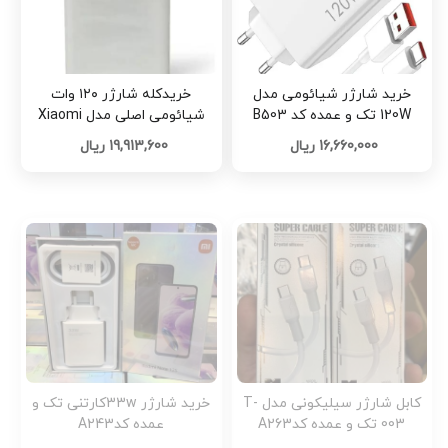
خرید شارژر شیائومی مدل
خریدکله شارژر ۱۲۰ وات
120W تک و عمده کد B503
شیائومی اصلی مدل Xiaomi
HyperCharge کد sh024 تک و
16,660,000 ریال
19,913,600 ریال
عمده
کابل شارژر سیلیکونی مدل T-
خرید شارژر 33wکارتنی تک و
003 تک و عمده کدA263
عمده کدA243