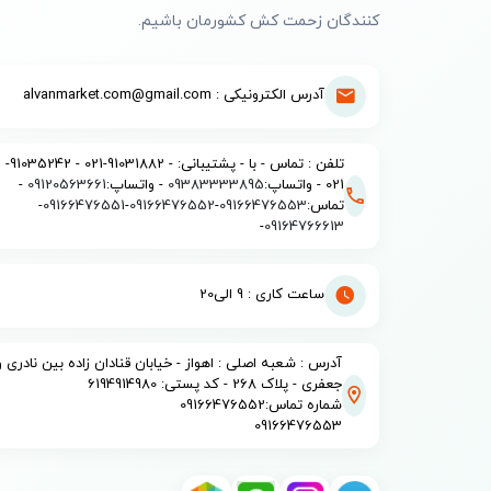
کنندگان زحمت کش کشورمان باشیم.
آدرس الکترونیکی : alvanmarket.com@gmail.com
تلفن : تماس - با - پشتیبانی: - 91031882-021 - 91035242-
021 - واتساپ:
09383333895
- واتساپ:
09120563661
-
تماس:
09166476553
-
09166476552
-
09166476551
-
-
09164766613
ساعت کاری : 9 الی20
آدرس : شعبه اصلی : اهواز - خیابان قنادان زاده بین نادری و
جعفری - پلاک 268 - کد پستی: 6194914980
شماره تماس:09166476552
09166476553