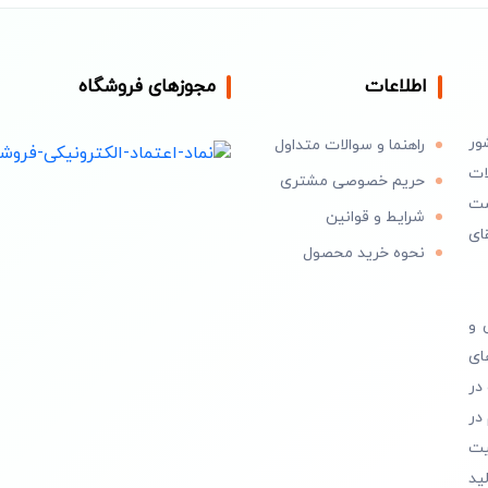
اطلاعات
مجوزهای فروشگاه
ور
راهنما و سوالات متداول
ات
حریم خصوصی مشتری
است
شرایط و قوانین
ای
نحوه خرید محصول
 و
ای
در
در
یت
ید