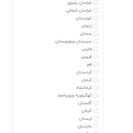
خراسان رضوی
خراسان شمالی
خوزستان
زنجان
سمنان
سیستان وبلوچستان
فارس
قزوین
قم
کردستان
کرمان
کرمانشاه
کهگیلویه وبویراحمد
گلستان
گیلان
لرستان
مازندران