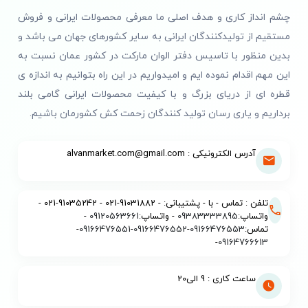
چشم انداز کاری و هدف اصلی ما معرفی محصولات ایرانی و فروش
مستقیم از تولیدکنندگان ایرانی به سایر کشورهای جهان می باشد و
بدین منظور با تاسیس دفتر الوان مارکت در کشور عمان نسبت به
این مهم اقدام نموده ایم و امیدواریم در این راه بتوانیم به اندازه ی
قطره ای از دریای بزرگ و با کیفیت محصولات ایرانی گامی بلند
برداریم و یاری رسان تولید کنندگان زحمت کش کشورمان باشیم.
آدرس الکترونیکی : alvanmarket.com@gmail.com
تلفن : تماس - با - پشتیبانی: - 91031882-021 - 91035242-021 -
واتساپ:
09383333895
- واتساپ:
09120563661
-
تماس:
09166476553
-
09166476552
-
09166476551
-
-
09164766613
ساعت کاری : 9 الی20