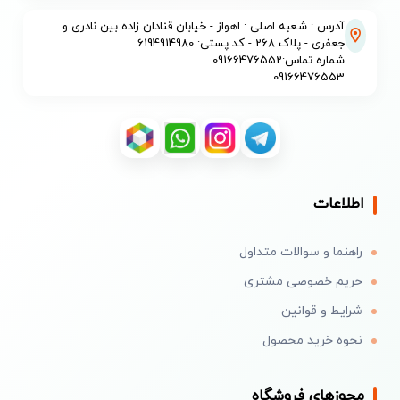
آدرس : شعبه اصلی : اهواز - خیابان قنادان زاده بین نادری و
جعفری - پلاک 268 - کد پستی: 6194914980
شماره تماس:09166476552
09166476553
اطلاعات
راهنما و سوالات متداول
حریم خصوصی مشتری
شرایط و قوانین
نحوه خرید محصول
مجوزهای فروشگاه