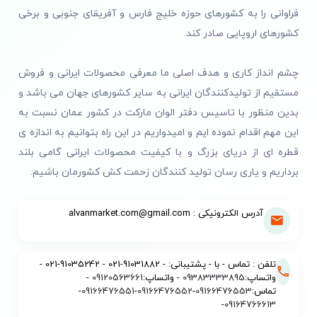
فراوانی را به کشورهای حوزه خلیج فارس و آفریقای جنوبی و برخی
کشورهای اروپایی صادر کند.
چشم انداز کاری و هدف اصلی ما معرفی محصولات ایرانی و فروش
مستقیم از تولیدکنندگان ایرانی به سایر کشورهای جهان می باشد و
بدین منظور با تاسیس دفتر الوان مارکت در کشور عمان نسبت به
این مهم اقدام نموده ایم و امیدواریم در این راه بتوانیم به اندازه ی
قطره ای از دریای بزرگ و با کیفیت محصولات ایرانی گامی بلند
برداریم و یاری رسان تولید کنندگان زحمت کش کشورمان باشیم.
آدرس الکترونیکی : alvanmarket.com@gmail.com
تلفن : تماس - با - پشتیبانی: - 91031882-021 - 91035242-021 -
واتساپ:
09383333895
- واتساپ:
09120563661
-
تماس:
09166476553
-
09166476552
-
09166476551
-
-
09164766613