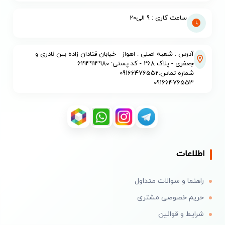
ساعت کاری : 9 الی20
آدرس : شعبه اصلی : اهواز - خیابان قنادان زاده بین نادری و
جعفری - پلاک 268 - کد پستی: 6194914980
شماره تماس:09166476552
09166476553
اطلاعات
راهنما و سوالات متداول
حریم خصوصی مشتری
شرایط و قوانین