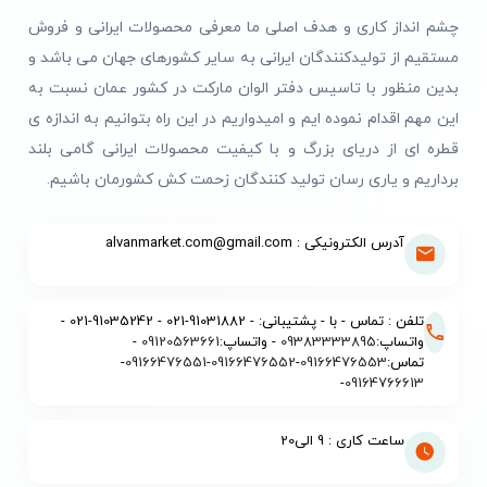
چشم انداز کاری و هدف اصلی ما معرفی محصولات ایرانی و فروش
مستقیم از تولیدکنندگان ایرانی به سایر کشورهای جهان می باشد و
بدین منظور با تاسیس دفتر الوان مارکت در کشور عمان نسبت به
این مهم اقدام نموده ایم و امیدواریم در این راه بتوانیم به اندازه ی
قطره ای از دریای بزرگ و با کیفیت محصولات ایرانی گامی بلند
برداریم و یاری رسان تولید کنندگان زحمت کش کشورمان باشیم.
آدرس الکترونیکی : alvanmarket.com@gmail.com
تلفن : تماس - با - پشتیبانی: - 91031882-021 - 91035242-021 -
واتساپ:
09383333895
- واتساپ:
09120563661
-
تماس:
09166476553
-
09166476552
-
09166476551
-
-
09164766613
ساعت کاری : 9 الی20