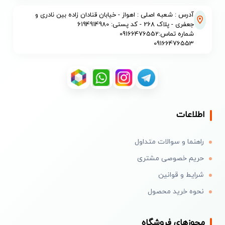
آدرس : شعبه اصلی : اهواز - خیابان قنادان زاده بین نادری و
جعفری - پلاک 268 - کد پستی: 6194914980
شماره تماس:09166476552
09166476553
اطلاعات
راهنما و سوالات متداول
حریم خصوصی مشتری
شرایط و قوانین
نحوه خرید محصول
مجوزهای فروشگاه