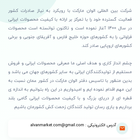
انواع صندل مردانه بر اساس طراحی
و کاربرد
شرکت بین المللی الوان مارکت با رویکرد به نیاز صادرات کشور
فعالیت گسترده خود را با تمرکز بر ارائه با کیفیت محصولات ایرانی
صندل‌های مردانه در طراحی‌ها و مدل‌های متنوعی تولید
در سال 1400 آغاز نموده است و تاکنون توانسته است محصولات
می‌شوند که هر کدام برای موقعیت‌های خاصی مناسب
فراوانی را به کشورهای حوزه خلیج فارس و آفریقای جنوبی و برخی
هستند. در این بخش، به بررسی انواع صندل مردانه بر
کشورهای اروپایی صادر کند.
اساس طراحی و کاربرد آن‌ها می‌پردازیم تا بتوانید بهترین
گزینه را برای نیازهای خود انتخاب نمایید.
چشم انداز کاری و هدف اصلی ما معرفی محصولات ایرانی و فروش
1. صندل‌های اسپرت
مستقیم از تولیدکنندگان ایرانی به سایر کشورهای جهان می باشد و
صندل‌های اسپرت مردانه به دلیل راحتی و سبکی،
بدین منظور با تاسیس دفتر الوان مارکت در کشور عمان نسبت به
گزینه‌ای ایده‌آل برای فعالیت‌های روزمره و ورزشی
این مهم اقدام نموده ایم و امیدواریم در این راه بتوانیم به اندازه ی
هستند. این صندل‌ها معمولا از جنس پلاستیک یا
قطره ای از دریای بزرگ و با کیفیت محصولات ایرانی گامی بلند
پارچه‌های قابل تنفس ساخته می‌شوند و دارای کفی نرم و
برداریم و یاری رسان تولید کنندگان زحمت کش کشورمان باشیم.
ضدضربه هستند. طراحی آن‌ها اغلب ساده و رنگارنگ
است و می‌توان آن‌ها را با شلوارک، تی‌شرت و لباس‌های
آدرس الکترونیکی : alvanmarket.com@gmail.com
اسپرت ست کرد. صندل‌های اسپرت برای پیاده‌روی،
مسافرت و فعالیت‌های سبک در فضای باز مناسب