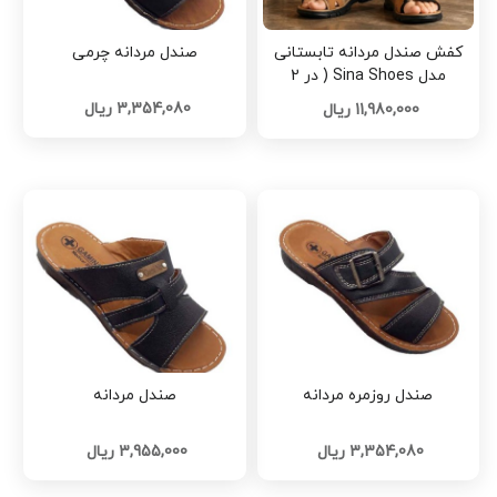
کفش صندل مردانه تابستانی
صندل مردانه چرمی
مدل Sina Shoes ( در 2
رنگبندی ) کد d664
3,354,080 ریال
11,980,000 ریال
صندل روزمره مردانه
صندل مردانه
3,354,080 ریال
3,955,000 ریال