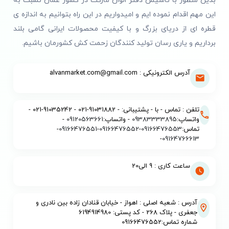
بدین منظور با تاسیس دفتر الوان مارکت در کشور عمان نسبت به
این مهم اقدام نموده ایم و امیدواریم در این راه بتوانیم به اندازه ی
قطره ای از دریای بزرگ و با کیفیت محصولات ایرانی گامی بلند
برداریم و یاری رسان تولید کنندگان زحمت کش کشورمان باشیم.
آدرس الکترونیکی : alvanmarket.com@gmail.com
تلفن : تماس - با - پشتیبانی: - 91031882-021 - 91035242-021 -
واتساپ:
09383333895
- واتساپ:
09120563661
-
تماس:
09166476553
-
09166476552
-
09166476551
-
-
09164766613
ساعت کاری : 9 الی20
آدرس : شعبه اصلی : اهواز - خیابان قنادان زاده بین نادری و
جعفری - پلاک 268 - کد پستی: 6194914980
شماره تماس:09166476552