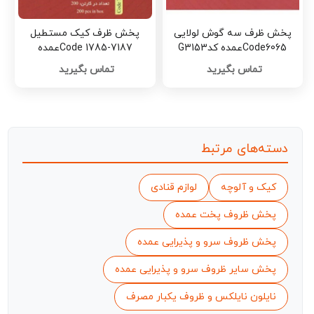
پخش ظرف سه گوش لولایی
پخش ظرف کیک مستطیل
Code6065عمده کدG3153
Code 1785-7187عمده
کدG3149
تماس بگیرید
تماس بگیرید
دسته‌های مرتبط
کیک و آلوچه
لوازم قنادی
پخش ظروف پخت عمده
پخش ظروف سرو و پذیرایی عمده
پخش سایر ظروف سرو و پذیرایی عمده
نایلون نایلکس و ظروف یکبار مصرف