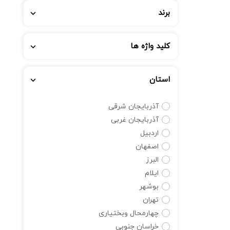
برند
کلید واژه ها
استان
آذربایجان شرقی
آذربایجان غربی
اردبیل
اصفهان
البرز
ایلام
بوشهر
تهران
چهارمحال وبختیاری
خراسان جنوبی