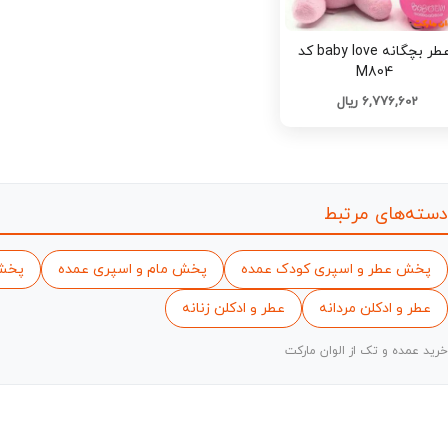
عطر بچگانه baby love کد
M804
6,776,602 ریال
دسته‌های مرتبط
پخش عطر و اسپری کودک عمده
پخش مام و اسپری عمده
پخش 
عطر و ادکلن مردانه
عطر و ادکلن زنانه
خرید عمده و تک از الوان مارکت