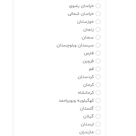
خراسان رضوی
خراسان شمالی
خوزستان
زنجان
سمنان
سیستان وبلوچستان
فارس
قزوین
قم
کردستان
کرمان
کرمانشاه
کهگیلویه وبویراحمد
گلستان
گیلان
لرستان
مازندران