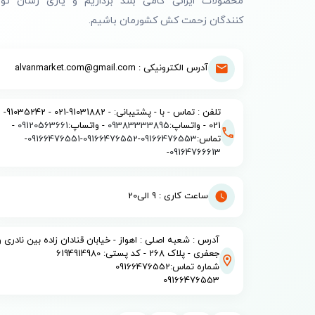
محصولات ایرانی گامی بلند برداریم و یاری رسان تول
کنندگان زحمت کش کشورمان باشیم.
آدرس الکترونیکی : alvanmarket.com@gmail.com
تلفن : تماس - با - پشتیبانی: - 91031882-021 - 91035242-
021 - واتساپ:
09383333895
- واتساپ:
09120563661
-
تماس:
09166476553
-
09166476552
-
09166476551
-
-
09164766613
ساعت کاری : 9 الی20
آدرس : شعبه اصلی : اهواز - خیابان قنادان زاده بین نادری و
جعفری - پلاک 268 - کد پستی: 6194914980
شماره تماس:09166476552
09166476553