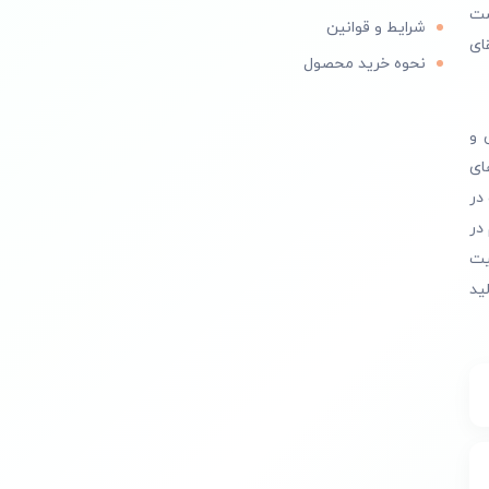
است
شرایط و قوانین
ای
نحوه خرید محصول
 و
ای
در
در
یت
ید