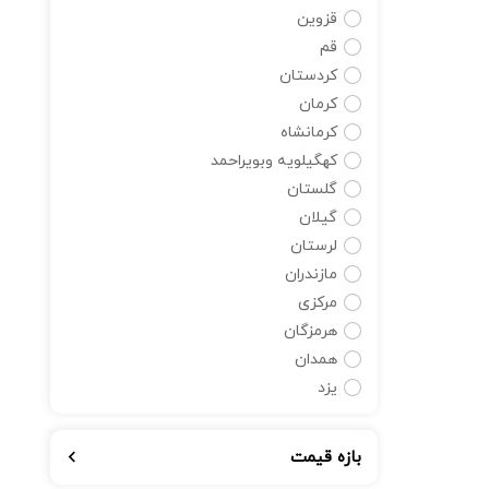
قزوین
قم
کردستان
کرمان
کرمانشاه
کهگیلویه وبویراحمد
گلستان
گیلان
لرستان
مازندران
مرکزی
هرمزگان
همدان
یزد
بازه قیمت