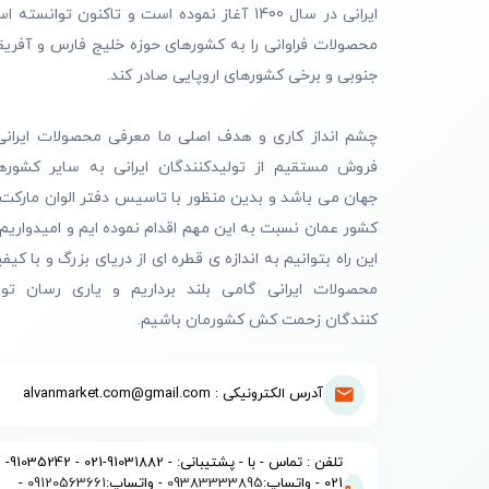
ایرانی در سال 1400 آغاز نموده است و تاکنون توانسته 
محصولات فراوانی را به کشورهای حوزه خلیج فارس و آفریق
جنوبی و برخی کشورهای اروپایی صادر کند.
چشم انداز کاری و هدف اصلی ما معرفی محصولات ایرانی
فروش مستقیم از تولیدکنندگان ایرانی به سایر کشوره
جهان می باشد و بدین منظور با تاسیس دفتر الوان مارکت 
کشور عمان نسبت به این مهم اقدام نموده ایم و امیدواریم 
این راه بتوانیم به اندازه ی قطره ای از دریای بزرگ و با کیف
محصولات ایرانی گامی بلند برداریم و یاری رسان تول
کنندگان زحمت کش کشورمان باشیم.
آدرس الکترونیکی : alvanmarket.com@gmail.com
تلفن : تماس - با - پشتیبانی: - 91031882-021 - 91035242-
021 - واتساپ:
09383333895
- واتساپ:
09120563661
-