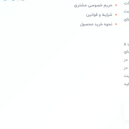
ات
حریم خصوصی مشتری
است
شرایط و قوانین
ای
نحوه خرید محصول
 و
ای
در
در
یت
ید