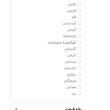
فارس
قزوین
قم
کردستان
کرمان
کرمانشاه
کهگیلویه وبویراحمد
گلستان
گیلان
لرستان
مازندران
مرکزی
هرمزگان
همدان
یزد
بازه قیمت