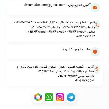
آدرس الکترونیکی : alvanmarket.com@gmail.com
تلفن : تماس - با - پشتیبانی: - 91031882-021 - 91035242-021 -
واتساپ:
09383333895
- واتساپ:
09120563661
-
تماس:
09166476553
-
09166476552
-
09166476551
-
-
09164766613
ساعت کاری : 9 الی20
آدرس : شعبه اصلی : اهواز - خیابان قنادان زاده بین نادری و
جعفری - پلاک 268 - کد پستی: 6194914980
شماره تماس:09166476552
09166476553