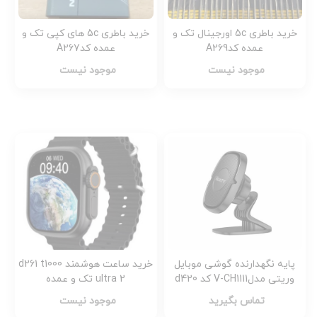
خرید باطری 5c اورجینال تک و
خرید باطری 5c های کپی تک و
عمده کدA269
عمده کدA267
موجود نیست
موجود نیست
پایه نگهدارنده گوشی موبایل
خرید ساعت هوشمند d261 t1000
وریتی مدلV-CH1111 کد d420
ultra 2 تک و عمده
تماس بگیرید
موجود نیست