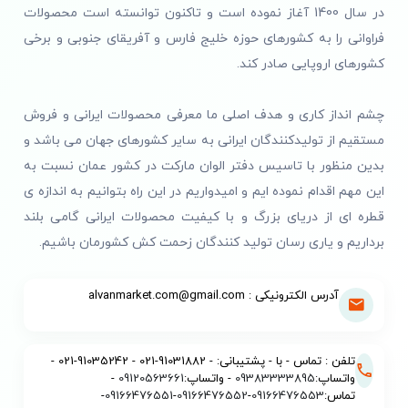
در سال 1400 آغاز نموده است و تاکنون توانسته است محصولات
فراوانی را به کشورهای حوزه خلیج فارس و آفریقای جنوبی و برخی
کشورهای اروپایی صادر کند.
چشم انداز کاری و هدف اصلی ما معرفی محصولات ایرانی و فروش
مستقیم از تولیدکنندگان ایرانی به سایر کشورهای جهان می باشد و
بدین منظور با تاسیس دفتر الوان مارکت در کشور عمان نسبت به
این مهم اقدام نموده ایم و امیدواریم در این راه بتوانیم به اندازه ی
قطره ای از دریای بزرگ و با کیفیت محصولات ایرانی گامی بلند
برداریم و یاری رسان تولید کنندگان زحمت کش کشورمان باشیم.
آدرس الکترونیکی : alvanmarket.com@gmail.com
تلفن : تماس - با - پشتیبانی: - 91031882-021 - 91035242-021 -
واتساپ:
09383333895
- واتساپ:
09120563661
-
تماس:
09166476553
-
09166476552
-
09166476551
-