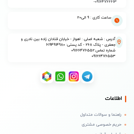
-
09164766613
ساعت کاری : 9 الی20
آدرس : شعبه اصلی : اهواز - خیابان قنادان زاده بین نادری و
جعفری - پلاک 268 - کد پستی: 6194914980
شماره تماس:09166476552
09166476553
اطلاعات
راهنما و سوالات متداول
حریم خصوصی مشتری