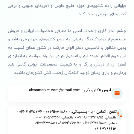
فراوانی را به کشورهای حوزه خلیج فارس و آفریقای جنوبی و برخی
کشورهای اروپایی صادر کند.
چشم انداز کاری و هدف اصلی ما معرفی محصولات ایرانی و فروش
مستقیم از تولیدکنندگان ایرانی به سایر کشورهای جهان می باشد و
بدین منظور با تاسیس دفتر الوان مارکت در کشور عمان نسبت به
این مهم اقدام نموده ایم و امیدواریم در این راه بتوانیم به اندازه ی
قطره ای از دریای بزرگ و با کیفیت محصولات ایرانی گامی بلند
برداریم و یاری رسان تولید کنندگان زحمت کش کشورمان باشیم.
آدرس الکترونیکی : alvanmarket.com@gmail.com
تلفن : تماس - با - پشتیبانی: - 91031882-021 - 91035242-021 -
واتساپ:
09383333895
- واتساپ:
09120563661
-
تماس:
09166476553
-
09166476552
-
09166476551
-
-
09164766613