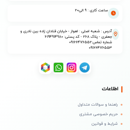
ساعت کاری : 9 الی20
آدرس : شعبه اصلی : اهواز - خیابان قنادان زاده بین نادری و
جعفری - پلاک 268 - کد پستی: 6194914980
شماره تماس:09166476552
09166476553
اطلاعات
راهنما و سوالات متداول
حریم خصوصی مشتری
شرایط و قوانین