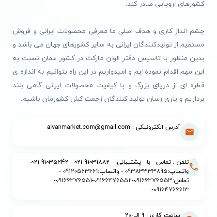
کشورهای اروپایی صادر کند.
چشم انداز کاری و هدف اصلی ما معرفی محصولات ایرانی و فروش
مستقیم از تولیدکنندگان ایرانی به سایر کشورهای جهان می باشد و
بدین منظور با تاسیس دفتر الوان مارکت در کشور عمان نسبت به
این مهم اقدام نموده ایم و امیدواریم در این راه بتوانیم به اندازه ی
قطره ای از دریای بزرگ و با کیفیت محصولات ایرانی گامی بلند
برداریم و یاری رسان تولید کنندگان زحمت کش کشورمان باشیم.
آدرس الکترونیکی : alvanmarket.com@gmail.com
تلفن : تماس - با - پشتیبانی: - 91031882-021 - 91035242-021 -
واتساپ:
09383333895
- واتساپ:
09120563661
-
تماس:
09166476553
-
09166476552
-
09166476551
-
-
09164766613
ساعت کاری : 9 الی20