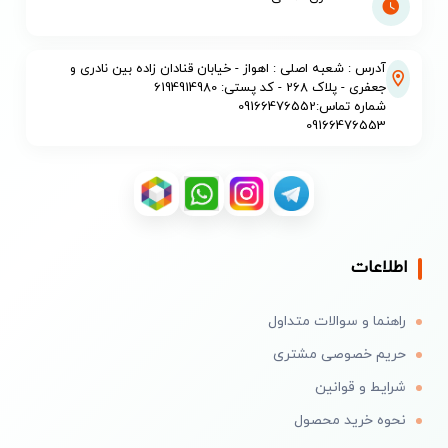
آدرس : شعبه اصلی : اهواز - خیابان قنادان زاده بین نادری و
جعفری - پلاک 268 - کد پستی: 6194914980
شماره تماس:09166476552
09166476553
اطلاعات
راهنما و سوالات متداول
حریم خصوصی مشتری
شرایط و قوانین
نحوه خرید محصول