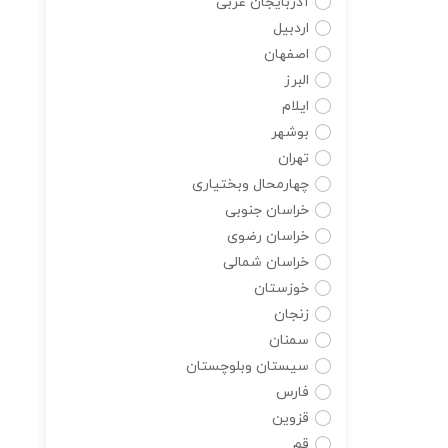
آذربایجان غربی
اردبیل
اصفهان
البرز
ایلام
بوشهر
تهران
چهارمحال وبختیاری
خراسان جنوبی
خراسان رضوی
خراسان شمالی
خوزستان
زنجان
سمنان
سیستان وبلوچستان
فارس
قزوین
قم