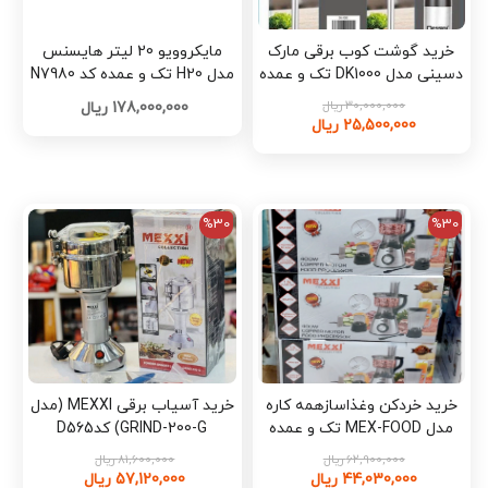
خرید گوشت کوب برقی مارک
مایکروویو 20 لیتر هایسنس
دسینی مدل DK1000 تک و عمده
مدل H20 تک و عمده کد N7980
کدK869
30,000,000 ریال
178,000,000 ریال
25,500,000 ریال
%30
%30
خرید خردکن وغذاسازهمه کاره
خرید آسیاب برقی MEXXI (مدل
مدل MEX-FOOD تک و عمده
GRIND-200-G) کدD565
کدD698
62,900,000 ریال
81,600,000 ریال
44,030,000 ریال
57,120,000 ریال