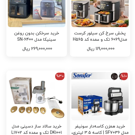
پخش سرخ کن سیلور کرست
خرید سرخکن بدون روغن
مدل6069 تک و عمده کد H565
سینیکا مدل SN-6400
119,000,000 ریال
269,000,000 ریال
%30
%10
خرید همزن کاسه‌دار سونیفر
خرید سالاد ساز دسینی مدل
مدل SF7036 | کاسه ۳.۵ لیتری،
DK1001 تک و عمده کد L1702