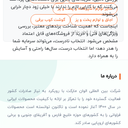
می‌کنند که یا کارایی لازم را ندارند یا خیلی زود دچار خرابی
سایر لوازم آشپزخانه و پخت و پز
می‌شوند.
اجاق و لوازم پخت و پز
گوشت کوب برقی
اینجاست که اهمیت شناخت برندهای معتبر، بررسی
خرید عمده و تک از الوان مارکت
ویژگی‌های فنی و خرید از فروشگاه‌های قابل اعتماد
مشخص می‌شود. انتخاب نادرست، می‌تواند سرمایه شما
را هدر دهد؛ اما انتخاب درست، سال‌ها راحتی و آسایش
را به همراه دارد.
اگر می‌خواهید
آشپزخانه‌
ای مدرن و کارآمد داشته باشید
و خریدی هوشمندانه انجام دهید، ادامه‌ی این مطلب را از
درباره ما
دست ندهید. در ادامه، با بهترین فروشگاه اینترنتی
لوازم
برقی پخت و پز
آشنا خواهید شد و یاد می‌گیرید چطور با
شرکت بین المللی الوان مارکت با رویکرد به نیاز صادرات کشور
صرف هزینه‌ای منطقی، بهترین انتخاب را داشته باشید.
فعالیت گسترده خود را با تمرکز بر ارائه با کیفیت محصولات ایرانی
در سال 1400 آغاز نموده است و تاکنون توانسته است محصولات
در دنیایی که تنوع برندها و مدل‌ها روزبه‌روز بیشتر
فراوانی را به کشورهای حوزه خلیج فارس و آفریقای جنوبی و برخی
می‌شود، پیدا کردن یک فروشگاه مطمئن برای خرید
لوازم
کشورهای اروپایی صادر کند.
برقی پخت و پز
اهمیت ویژه‌ای دارد. فروشگاهی که هم