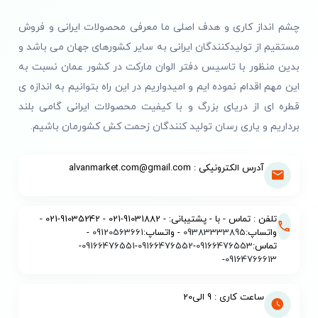
کالاهای اصل و باکیفیت ارائه دهد، هم قیمت منصفانه
داشته باشد و هم پشتیبانی مناسبی در اختیار خریدار
چشم انداز کاری و هدف اصلی ما معرفی محصولات ایرانی و فروش
بگذارد. اینجاست که نام
الوان مارکت
به عنوان یکی از
مستقیم از تولیدکنندگان ایرانی به سایر کشورهای جهان می باشد و
معتبرترین فروشگاه‌های اینترنتی
لوازم خانگی
می‌درخشد.
بدین منظور با تاسیس دفتر الوان مارکت در کشور عمان نسبت به
این مهم اقدام نموده ایم و امیدواریم در این راه بتوانیم به اندازه ی
بهترین و معتبرترین فروشگاه
قطره ای از دریای بزرگ و با کیفیت محصولات ایرانی گامی بلند
لوازم برقی پخت و پز
برداریم و یاری رسان تولید کنندگان زحمت کش کشورمان باشیم.
الوان مارکت
مجموعه‌ای کامل از
لوازم برقی پخت و پز
را
آدرس الکترونیکی : alvanmarket.com@gmail.com
گرد هم آورده است؛ از
فر
و
مایکروویو
گرفته تا
سرخ‌کن
بدون روغن
،
پلوپز
،
غذاساز
و
چای‌ساز
. تنوع برندها،
قیمت‌گذاری منصفانه و ارائه‌ی مشخصات فنی دقیق،
تلفن : تماس - با - پشتیبانی: - 91031882-021 - 91035242-021 -
باعث شده انتخاب برای مشتریان ساده‌تر و مطمئن‌تر
واتساپ:
09383333895
- واتساپ:
09120563661
-
شود.
تماس:
09166476553
-
09166476552
-
09166476551
-
-
09164766613
از مهم‌ترین ویژگی‌های
الوان مارکت
می‌توان به تضمین
اصالت کالا، ارسال سریع، خدمات پس از فروش، مشاوره‌ی
ساعت کاری : 9 الی20
تخصصی خرید و تخفیف‌های دوره‌ای اشاره کرد. در این