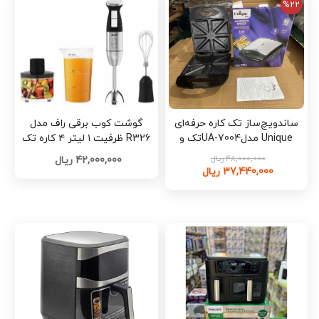
%22
ساندویچ‌ساز تک کاره حرفه‌ای
گوشت کوب برقی راف مدل
Unique مدلUA-7004تک و
R326 ظرفیت ۱ لیتر ۴ کاره تک
عمده-M608
و عمده M607
48,000,000 ریال
42,000,000 ریال
37,440,000 ریال