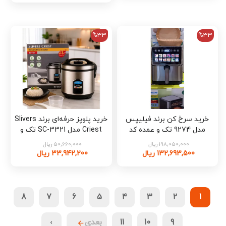
%33
%33
خرید سرخ کن برند فیلیپس
خرید پلوپز حرفه‌ای برند Slivers
مدل 9274 تک و عمده کد
Criest مدل SC-3321 تک و
L1678
عمده کد L1676
198,050,000 ریال
50,660,000 ریال
132,693,500 ریال
33,942,200 ریال
8
7
6
5
4
3
2
1
9
10
11
بعدی
›