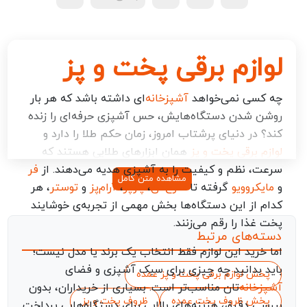
لوازم برقی پخت و پز
چه کسی نمی‌خواهد
آشپزخانه‌
ای داشته باشد که هر بار
روشن شدن دستگاه‌هایش، حس آشپزی حرفه‌ای را زنده
کند؟ در دنیای پرشتاب امروز، زمان حکم طلا را دارد و
لوازم برقی پخت و پز
همان ابزارهای طلایی هستند که
سرعت، نظم و کیفیت را به آشپزی هدیه می‌دهند. از
فر
مشاهده متن کامل
و
مایکروویو
گرفته تا
سرخ‌کن
،
پلوپز
،
آرام‌پز
و
توستر
، هر
کدام از این دستگاه‌ها بخش مهمی از تجربه‌ی خوشایند
پخت غذا را رقم می‌زنند.
دسته‌های مرتبط
اما خرید این لوازم فقط انتخاب یک برند یا مدل نیست؛
باید بدانید چه چیزی برای سبک آشپزی و فضای
پخش لوازم برقی پخت و پز عمده
آشپزخانه‌
تان مناسب‌تر است. بسیاری از خریداران، بدون
پخش ظروف پخت عمده
ظروف پخت و پز
بررسی دقیق، هزینه‌های بالایی برای دستگاه‌هایی پرداخت