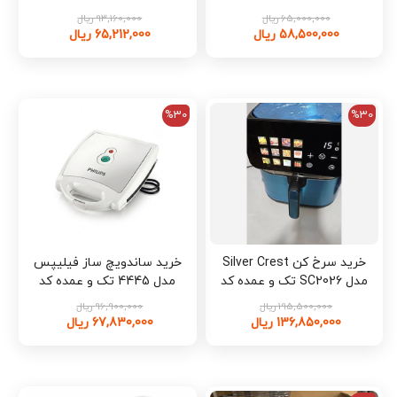
موتور ۳۵۰ وات، ۵ سرعته،
65,000,000 ریال
93,160,000 ریال
حالت توربو کد n3434
58,500,000 ریال
65,212,000 ریال
%30
%30
خرید سرخ کن Silver Crest
خرید ساندویچ ساز فیلیپس
مدل SC2026 تک و عمده کد
مدل 4445 تک و عمده کد
L1692
L1698
195,500,000 ریال
96,900,000 ریال
136,850,000 ریال
67,830,000 ریال