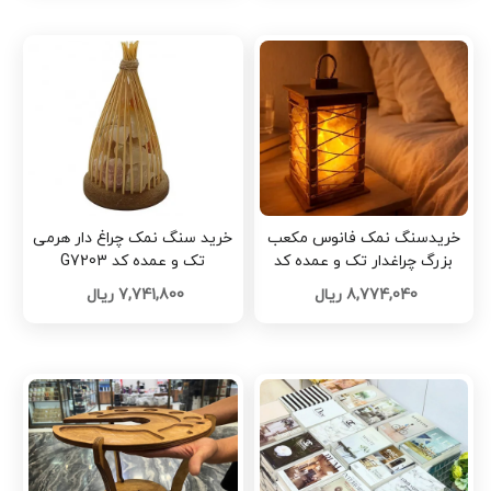
خریدسنگ نمک فانوس مکعب
خرید سنگ نمک چراغ دار هرمی
بزرگ چراغدار تک و عمده کد
تک و عمده کد G7203
G7205
8,774,040 ریال
7,741,800 ریال