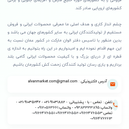
فراوانی را به کشورهای حوزه خلیج فارس و آفریقای جنوبی و برخی
کشورهای اروپایی صادر کند.
چشم انداز کاری و هدف اصلی ما معرفی محصولات ایرانی و فروش
مستقیم از تولیدکنندگان ایرانی به سایر کشورهای جهان می باشد و
بدین منظور با تاسیس دفتر الوان مارکت در کشور عمان نسبت به
این مهم اقدام نموده ایم و امیدواریم در این راه بتوانیم به اندازه ی
قطره ای از دریای بزرگ و با کیفیت محصولات ایرانی گامی بلند
برداریم و یاری رسان تولید کنندگان زحمت کش کشورمان باشیم.
آدرس الکترونیکی : alvanmarket.com@gmail.com
تلفن : تماس - با - پشتیبانی: - 91031882-021 - 91035242-021 -
واتساپ:
09383333895
- واتساپ:
09120563661
-
تماس:
09166476553
-
09166476552
-
09166476551
-
-
09164766613