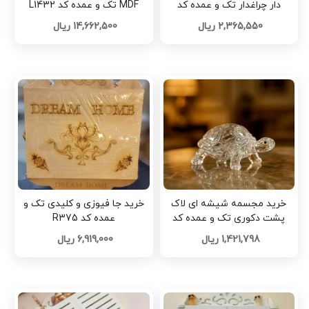
دار چراغدار تک و عمده کد
MDF تک و عمده کد L1432
Z3277
2,365,550 ریال
14,662,500 ریال
خرید مجسمه شیشه ای لاک
خرید جا فیوزی و کلیدی تک و
پشت دکوری تک و عمده کد
عمده کد R375
Z3243
1,421,798 ریال
6,919,000 ریال