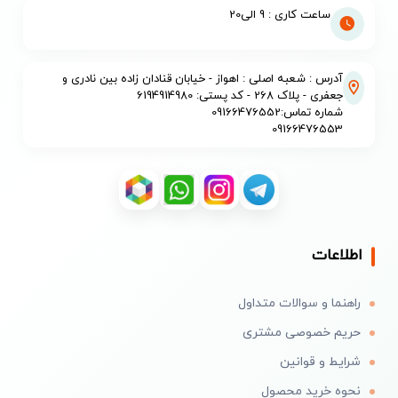
ساعت کاری : 9 الی20
آدرس : شعبه اصلی : اهواز - خیابان قنادان زاده بین نادری و
جعفری - پلاک 268 - کد پستی: 6194914980
شماره تماس:09166476552
09166476553
اطلاعات
راهنما و سوالات متداول
حریم خصوصی مشتری
شرایط و قوانین
نحوه خرید محصول