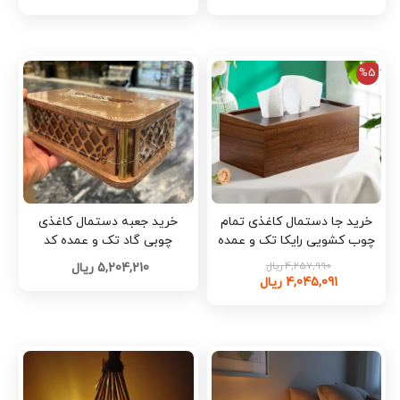
%5
خرید جا دستمال کاغذی تمام
خرید جعبه دستمال کاغذی
چوب کشویی رایکا تک و عمده
چوبی گاد تک و عمده کد
Z3295
4,257,990 ریال
5,204,210 ریال
4,045,091 ریال