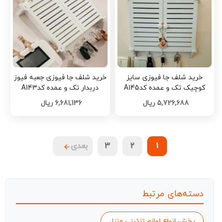
خرید شلف جا فیوزی سایز
خرید شلف جا فیوزی جعبه فیوز
کوچیک تک و عمده کدA145
دربدار تک و عمده کدA143
5,726,688 ریال
6,681,136 ریال
1
2
3
بعدی
دسته‌های مرتبط
پخش انواع لوازم تزئینی منزل