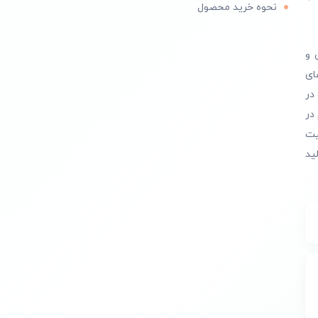
نحوه خرید محصول
 و
ای
در
در
یت
ید