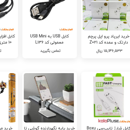
خرید ایرپاد پرو اپل پرچم
کابل USB به USB Mini
کابل افز
دارتک و عمده کد Z021
معمولی کد L136
10 متری 3.5mm کد L121
15,146,533 ریال
تماس بگیرید
ت
کابل شارژ تایپ‌سی Boxu
خرید پایه نگهدارنده گوشی تا
خرید مو