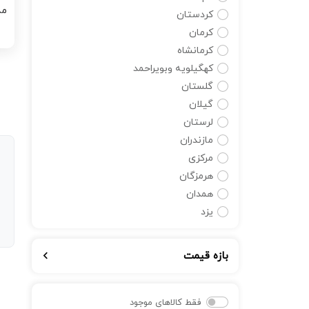
کردستان
ان
کرمان
کرمانشاه
کهگیلویه وبویراحمد
گلستان
گیلان
لرستان
مازندران
مرکزی
هرمزگان
همدان
یزد
بازه قیمت
فقط کالاهای موجود