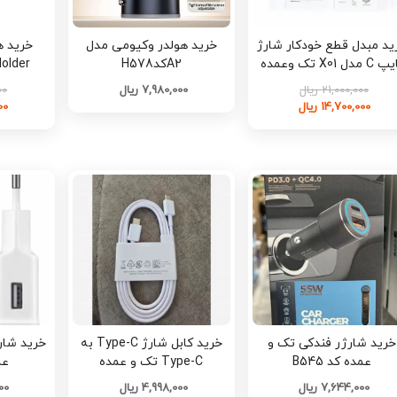
ید مبدل قطع خودکار شارژ
خرید هولدر وکیومی مدل
خرید ه
تایپ C مدل X01 تک وعمده
A2کدH578
t Holder
کد h158
21,000,000 ریال
7,980,000 ریال
000
14,700,000 ریال
000
خرید شارژر فندکی تک و
خرید کابل شارژ Type-C به
خرید شار
عمده کد B545
Type-C تک و عمده
عمد
7,644,000 ریال
4,998,000 ریال
200