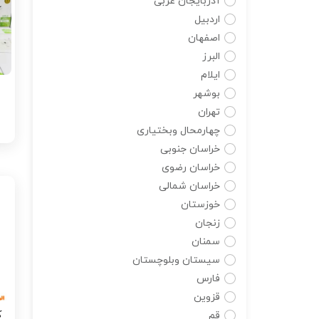
آذربایجان غربی
اردبیل
اصفهان
البرز
ایلام
بوشهر
تهران
چهارمحال وبختیاری
خراسان جنوبی
خراسان رضوی
خراسان شمالی
خوزستان
زنجان
سمنان
سیستان وبلوچستان
فارس
قزوین
قم