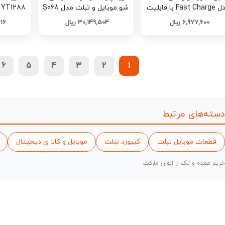
مدل Fast Charge با قابلیت
شو موبایل و تبلت مدل S068
YT1288 کدS069 تک و عمده
تقال دیتا و شارژ سریع کد
تک و عمده
6,977,600 ریال
30,149,504 ریال
616
S076 تک و عمده
6
5
4
3
2
1
دسته‌های مرتبط
قطعات موبایل تبلت
کیبورد تبلت
موبایل و کالا ی دیجیتال
خرید عمده و تک از الوان مارکت