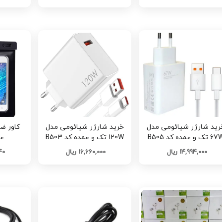
رید شارژر شیائومی مدل
خرید شارژر شیائومی مدل
کاور ض
و عمده کد B505
120W تک و عمده کد B503
عم
14,994,000 ریال
16,660,000 ریال
040