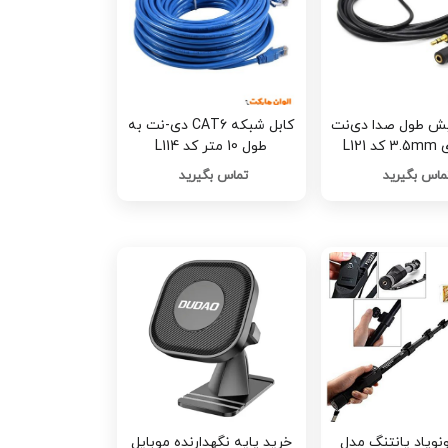
ایش طول صدا دی‌نت
کابل شبکه CAT6 دی-نت به
طول 10 متر کد L114
ماس بگیرید
تماس بگیرید
نوپاد یانتنگ مدل
خرید پایه نگهدارنده موبایل