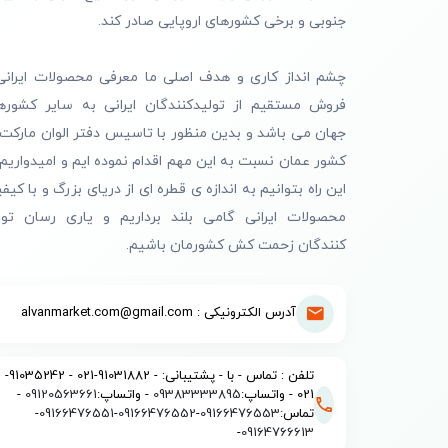
جنوبی و برخی کشورهای اروپایی صادر کند.
چشم انداز کاری و هدف اصلی ما معرفی محصولات ایرانی
فروش مستقیم از تولیدکنندگان ایرانی به سایر کشوره
جهان می باشد و بدین منظور با تاسیس دفتر الوان مارکت 
کشور عمان نسبت به این مهم اقدام نموده ایم و امیدواریم 
این راه بتوانیم به اندازه ی قطره ای از دریای بزرگ و با کیف
محصولات ایرانی گامی بلند برداریم و یاری رسان تول
کنندگان زحمت کش کشورمان باشیم.
آدرس الکترونیکی : alvanmarket.com@gmail.com
تلفن : تماس - با - پشتیبانی: - 91031882-021 - 91035242-
021 - واتساپ:
09383333895
- واتساپ:
09120563661
-
تماس:
09166476553
-
09166476552
-
09166476551
-
-
09164766613