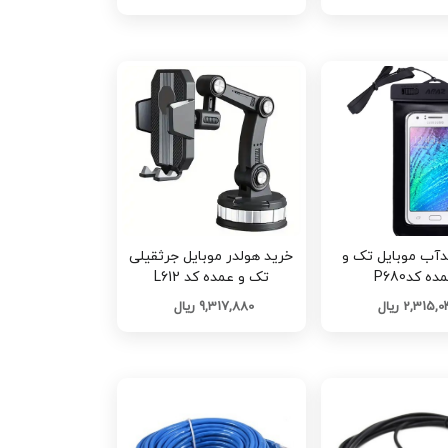
دآب موبایل تک و
خرید هولدر موبایل جرثقیلی
ده کدP680
تک و عمده کد L612
2,315, ریال
9,317,880 ریال