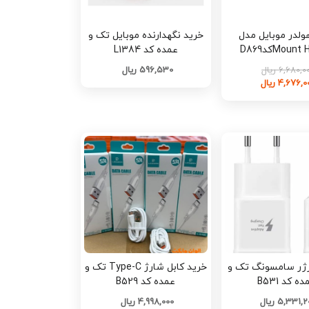
ولدر موبایل مدل
خرید نگهدارنده موبایل تک و
MounکدD869
عمده کد L1384
6,680, ریال
596,530 ریال
4,676, ریال
ژر سامسونگ تک و
خرید کابل شارژ Type-C تک و
ه کد B531
عمده کد B529
5,331, ریال
4,998,000 ریال