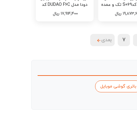
دودا مدل DUDAO F6C کد
S059 تک و عمده
19,873, ریال
17,914,400 ریال
7
بعدی
باتری گوشی موبایل