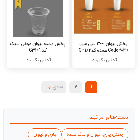
پخش لیوان 300 سی سی
پخش عمده لیوان دوغی سبک
Code2030 عمده کدG3182
کد G3169
تماس بگیرید
تماس بگیرید
1
2
بعدی
دسته‌های مرتبط
پخش پارچ، لیوان و ماگ عمده
پارچ و لیوان