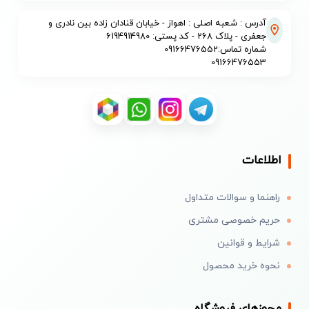
آدرس : شعبه اصلی : اهواز - خیابان قنادان زاده بین نادری و
جعفری - پلاک 268 - کد پستی: 6194914980
شماره تماس:09166476552
09166476553
اطلاعات
راهنما و سوالات متداول
حریم خصوصی مشتری
شرایط و قوانین
نحوه خرید محصول