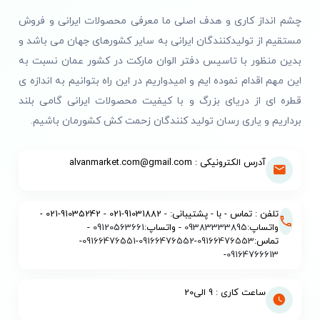
چشم انداز کاری و هدف اصلی ما معرفی محصولات ایرانی و فروش
مستقیم از تولیدکنندگان ایرانی به سایر کشورهای جهان می باشد و
بدین منظور با تاسیس دفتر الوان مارکت در کشور عمان نسبت به
این مهم اقدام نموده ایم و امیدواریم در این راه بتوانیم به اندازه ی
قطره ای از دریای بزرگ و با کیفیت محصولات ایرانی گامی بلند
برداریم و یاری رسان تولید کنندگان زحمت کش کشورمان باشیم.
آدرس الکترونیکی : alvanmarket.com@gmail.com
تلفن : تماس - با - پشتیبانی: - 91031882-021 - 91035242-021 -
واتساپ:
09383333895
- واتساپ:
09120563661
-
تماس:
09166476553
-
09166476552
-
09166476551
-
-
09164766613
ساعت کاری : 9 الی20