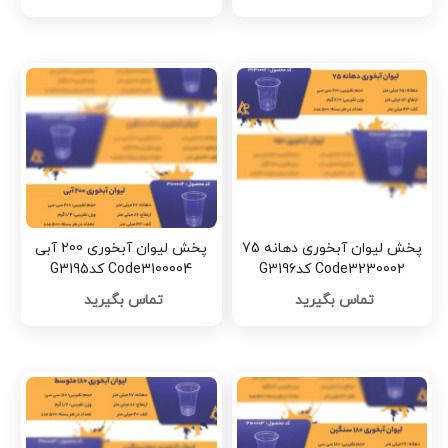
پخش لیوان آبخوری دهانه 75
پخش لیوان آبخوری 200 آبی
Code3230002 کدG3196
Code3100004 کدG3195
تماس بگیرید
تماس بگیرید