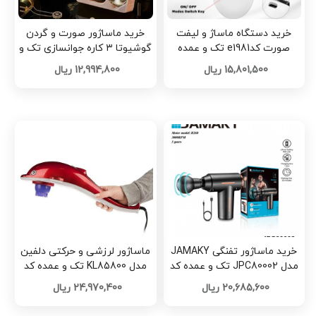
خرید دستگاه ماساژ و لیفت
خرید ماساژور صورت و گردن
صورت کدe1981 تک و عمده
گوشیوتا ۳ کاره جوانسازی تک و
عمده کد Z3725
15,801,500 ریال
12,994,800 ریال
خرید ماساژور تفنگی JAMAKY
ماساژور لرزشی و حرکتی دلفین
مدل JPC80002 تک و عمده کد
مدل KL85800 تک و عمده کد
G5218
Z2865
20,685,600 ریال
24,970,400 ریال