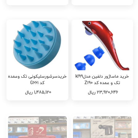
خرید ماساژور دلفین مدلkl99
خریدسرشورسلیکونی تک وعمده
تک و عمده کد Z190
کد G661
23,920,646 ریال
1,485,120 ریال