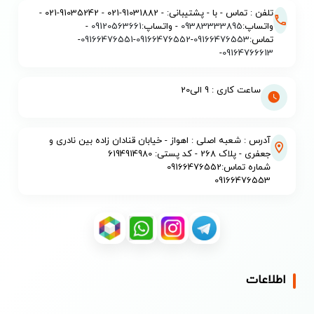
تلفن : تماس - با - پشتیبانی: - 91031882-021 - 91035242-021 -
واتساپ:
09383333895
- واتساپ:
09120563661
-
تماس:
09166476553
-
09166476552
-
09166476551
-
-
09164766613
ساعت کاری : 9 الی20
آدرس : شعبه اصلی : اهواز - خیابان قنادان زاده بین نادری و
جعفری - پلاک 268 - کد پستی: 6194914980
شماره تماس:09166476552
09166476553
اطلاعات