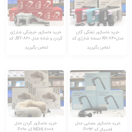
خرید ماساژور تفنگی گان
خرید ماساژور خرچنگی شارژی
مدلKH-740 نسخه شارژی کد
گردن و شانه مدل JBY-820 کد
P095
P114
تماس بگیرید
تماس بگیرید
خرید ماساژور عصایی مدل
خرید ماساژور گردن مدل
فاسیال کد P094
MDHL7008 کد P090