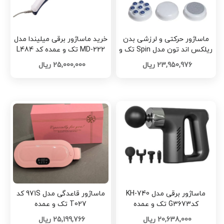
ماساژور حرکتی و لرزشی بدن
خرید ماساژور برقی میلیندا مدل
ریلکس اند تون مدل Spin تک و
MD-222 تک و عمده کد L484
عمده کد G4532
23,950,976 ریال
25,000,000 ریال
ماساژور برقی مدل KH-740
ماساژور قاعدگی مدل 971S کد
کدG3673 تک و عمده
T027 تک و عمده
20,638,000 ریال
25,199,766 ریال