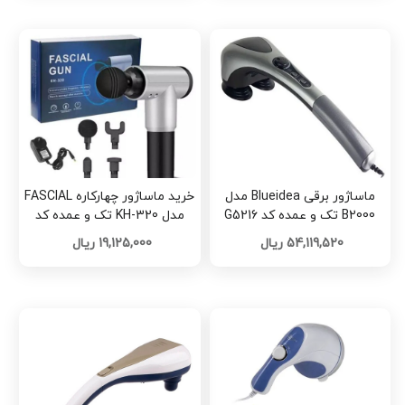
ماساژور برقی Blueidea مدل
خرید ماساژور چهارکاره FASCIAL
B2000 تک و عمده کد G5216
مدل KH-320 تک و عمده کد
Z1973
54,119,520 ریال
19,125,000 ریال