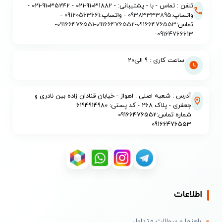
تلفن : تماس - با - پشتیبانی: - 91031882-021 - 91035242-021 -
واتساپ:
09383333895
- واتساپ:
09120563661
-
تماس:
09166476553
-
09166476552
-
09166476551
-
-
09164766613
ساعت کاری : 9 الی20
آدرس : شعبه اصلی : اهواز - خیابان قنادان زاده بین نادری و
جعفری - پلاک 268 - کد پستی: 6194914980
شماره تماس:09166476552
09166476553
اطلاعات
راهنما و سوالات متداول