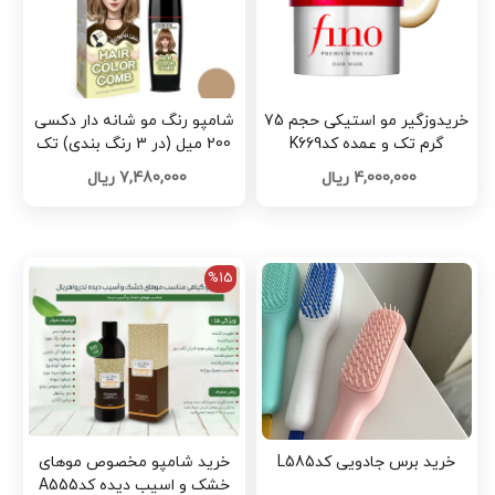
خریدوزگیر مو استیکی حجم 75
شامپو رنگ مو شانه دار دکسی
گرم تک و عمده کدK669
200 میل (در 3 رنگ بندی) تک
وعمده d320
4,000,000 ریال
7,480,000 ریال
%15
خرید برس جادویی کدL585
خرید شامپو مخصوص موهای
خشک و اسیب دیده کدA555