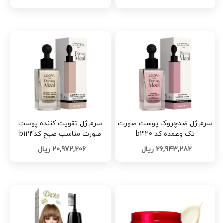
سرم ژل ضدچروک پوست صورت
سرم ژل تقویت کننده پوست
تک وعمده کد b320
صورت مناسب صبح کدb124
26,943,282 ریال
20,972,206 ریال