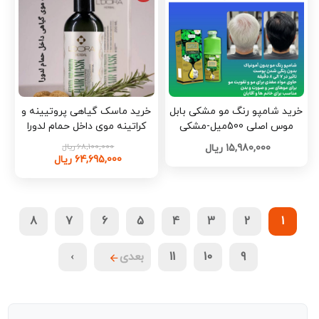
خرید شامپو رنگ مو مشکی بابل
خرید ماسک گیاهی پروتیینه و
موس اصلی 500میل-مشکی
کراتینه موی داخل حمام لدورا
کدS576
هربال 200 میلی لیتر کد W829
68,100,000 ریال
15,980,000 ریال
64,695,000 ریال
8
7
6
5
4
3
2
1
9
10
11
بعدی
›