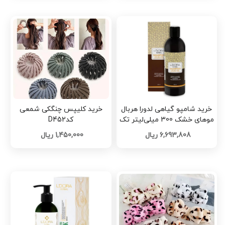
خرید شامپو گیاهی لدورا هربال
خرید کلیپس چنگکی شمعی
موهای خشک 300 میلی‌لیتر تک
کدD452
وعمده کد m876
6,693,808 ریال
1,450,000 ریال