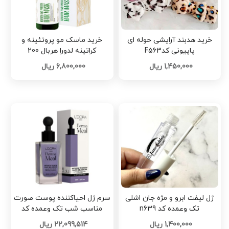
خرید هدبند آرایشی حوله ای
خرید ماسک مو پروتئینه و
پاپیونی کدF563
کراتینه لدورا هربال 200
میلی‌لیتر تک وعمده کد b630
1,450,000 ریال
6,800,000 ریال
ژل لیفت ابرو و مژه جان اشلی
سرم ژل احیاکننده پوست صورت
تک وعمده کد n639
مناسب شب تک وعمده کد
r369
1,400,000 ریال
22,099,514 ریال