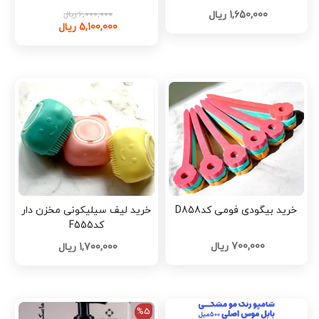
1,650,000 ریال
6,000,000 ریال
5,100,000 ریال
خرید بیگودی فومی کدD858
خرید لیف سیلیکونی مخزن دار
کدF555
700,000 ریال
1,700,000 ریال
%5