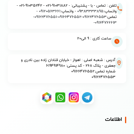
تلفن : تماس - با - پشتیبانی: - 91031882-021 - 91035242-021 -
واتساپ:
09383333895
- واتساپ:
09120563661
-
تماس:
09166476553
-
09166476552
-
09166476551
-
-
09164766613
ساعت کاری : 9 الی20
آدرس : شعبه اصلی : اهواز - خیابان قنادان زاده بین نادری و
جعفری - پلاک 268 - کد پستی: 6194914980
شماره تماس:09166476552
09166476553
اطلاعات