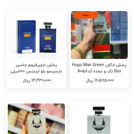
عمده
پخش ادکلن Hugo Man Green
پخش ادوپرفیوم جاسپر
Box تک و عمده کدA058
نارسیسو بلو اینتنس 100میلی
تک و عمده کد R130
16,575,000 ریال
14,430,000 ریال