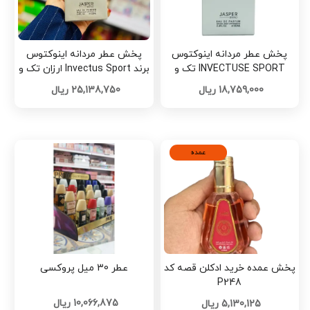
پخش عطر مردانه اینوکتوس
پخش عطر مردانه اینوکتوس
INVECTUSE SPORT تک و
برند Invectus Sport ارزان تک و
عمده کد R126
عمده کدM2104
18,759,000 ریال
25,138,750 ریال
عمده
پخش عمده خرید ادکلن قصه کد
عطر 30 میل پروکسی
P248
10,066,875 ریال
5,130,125 ریال