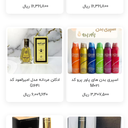
16,361,800 ریال
16,361,800 ریال
اسپری بدن های پاور پرو کد
ادکلن مردانه مدل امیرالعود کد
G1641
M021
3,307,500 ریال
6,009,640 ریال