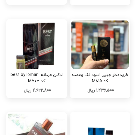
خریدعطر جیبی اسود تک وعمده
ادکلن مردانه best by lomani
کد M815
کد M503
1,436,500 ریال
4,622,800 ریال