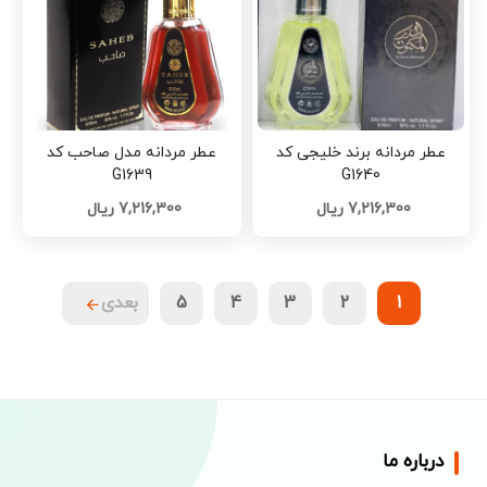
عطر مردانه برند خلیجی کد
عطر مردانه مدل صاحب کد
G1639
G1640
7,216,300 ریال
7,216,300 ریال
1
2
3
4
5
بعدی
درباره ما