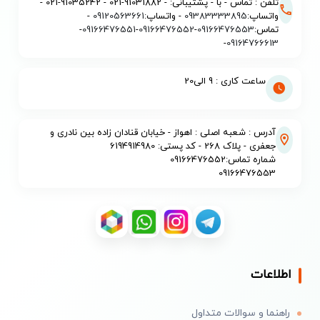
تلفن : تماس - با - پشتیبانی: - 91031882-021 - 91035242-021 -
واتساپ:
09383333895
- واتساپ:
09120563661
-
تماس:
09166476553
-
09166476552
-
09166476551
-
-
09164766613
ساعت کاری : 9 الی20
آدرس : شعبه اصلی : اهواز - خیابان قنادان زاده بین نادری و
جعفری - پلاک 268 - کد پستی: 6194914980
شماره تماس:09166476552
09166476553
اطلاعات
راهنما و سوالات متداول