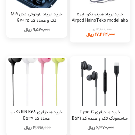
خریدایرپاد هاینو تکو- ایر۵
خرید ایرپاد بلوتوثی مدل M19
Airpod HainoTeko model air5
تک و عمده کد G7025
کد g586
17,800,000 ریال
9,520,000 ریال
17,444,000 ریال
خرید هندزفری Type-C
خرید هندزفری KIN K28 تک و
سامسونگ تک و عمده کد B541
عمده کد B527
6,370,000 ریال
4,998,000 ریال