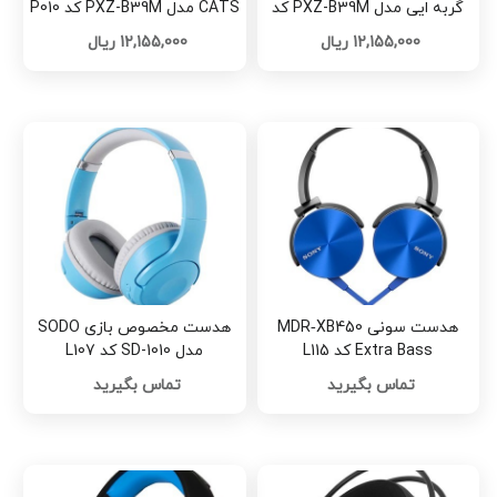
گربه ایی مدل PXZ-B39M کد
CATS مدل PXZ-B39M کد P010
P010
تک و عمده
12,155,000 ریال
12,155,000 ریال
هدست سونی MDR‑XB450
هدست مخصوص بازی SODO
Extra Bass کد L115
مدل SD-1010 کد L107
تماس بگیرید
تماس بگیرید