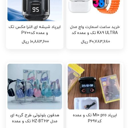
خرید ساعت اسمارت واچ مدل
ایرپاد شیشه ای الترا مکس تک
K89 ULTRA تک و عمده کد
و عمده کدP700
B501
40,783,680 ریال
10,883,600 ریال
ایرپاد M10 pro تک و عمده
هدفون بلوتوثی طرح گربه ای
کدP697
مدل HZ-BT612 تک و عمده
کدP686