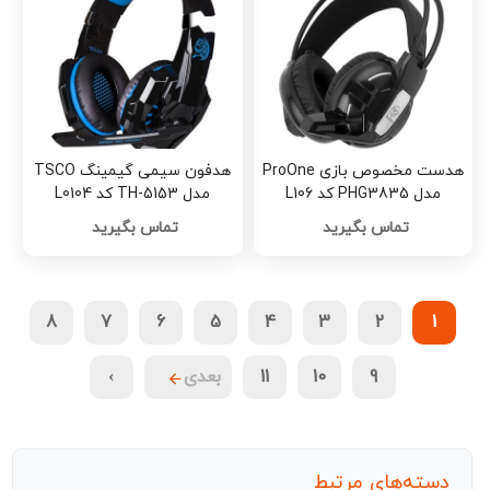
هدست مخصوص بازی ProOne
هدفون سیمی گیمینگ TSCO
مدل PHG3835 کد L106
مدل TH-5153 کد L0104
تماس بگیرید
تماس بگیرید
8
7
6
5
4
3
2
1
9
10
11
بعدی
›
دسته‌های مرتبط