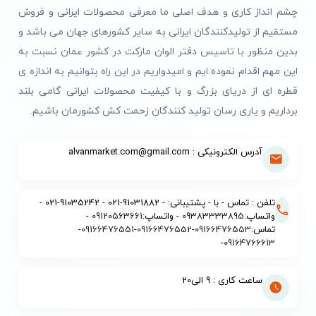
چشم انداز کاری و هدف اصلی ما معرفی محصولات ایرانی و فروش
مستقیم از تولیدکنندگان ایرانی به سایر کشورهای جهان می باشد و
بدین منظور با تاسیس دفتر الوان مارکت در کشور عمان نسبت به
این مهم اقدام نموده ایم و امیدواریم در این راه بتوانیم به اندازه ی
قطره ای از دریای بزرگ و با کیفیت محصولات ایرانی گامی بلند
برداریم و یاری رسان تولید کنندگان زحمت کش کشورمان باشیم.
آدرس الکترونیکی : alvanmarket.com@gmail.com
تلفن : تماس - با - پشتیبانی: - 91031882-021 - 91035242-021 -
واتساپ:
09383333895
- واتساپ:
09120563661
-
تماس:
09166476553
-
09166476552
-
09166476551
-
-
09164766613
ساعت کاری : 9 الی20