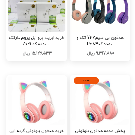
هدفون بی سیمY47 تک و
خرید ایرپاد پرو اپل پرچم دارتک
عمده کدP584
و عمده کد Z021
9,317,880 ریال
15,146,533 ریال
عمده
پخش عمده هدفون بلوتوثی
خرید هدفون بلوتوثی گربه ایی