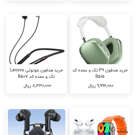
خرید هدفون P9 تک و عمده کد
خرید هدفون بلوتوثی Lenovo
B515
تک و عمده کد B507
9,996,000 ریال
8,330,000 ریال