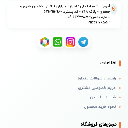
آدرس : شعبه اصلی : اهواز - خیابان قنادان زاده بین نادری و
جعفری - پلاک 268 - کد پستی: 6194914980
شماره تماس:09166476552
09166476553
اطلاعات
راهنما و سوالات متداول
حریم خصوصی مشتری
شرایط و قوانین
نحوه خرید محصول
مجوزهای فروشگاه