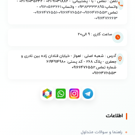
تلفن : تماس - با - پشتیبانی: - 91031882-021 - 91035242-021 -
واتساپ:
09383333895
- واتساپ:
09120563661
-
تماس:
09166476553
-
09166476552
-
09166476551
-
-
09164766613
ساعت کاری : 9 الی20
آدرس : شعبه اصلی : اهواز - خیابان قنادان زاده بین نادری و
جعفری - پلاک 268 - کد پستی: 6194914980
شماره تماس:09166476552
09166476553
اطلاعات
راهنما و سوالات متداول