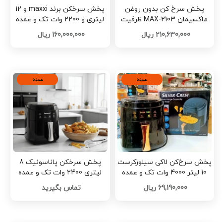
پخش سرخ کن بدون روغن
پخش سرخکن برند maxxi و 12
ماکسیمان MAX-2103 ظرفیت
لیتری و 2200 وات تک و عمده
۱۳ لیتر تک و عمده کد G7038
کدA298
210,630,000 ریال
160,000,000 ریال
عمده
عمده
پخش سرخ‌کن لاکی سیلورکرست
پخش سرخکن پاناسونیک 8
10 لیتر 4000 وات تک و عمده
لیتری 2400 وات تک و عمده
کدA296
کدA294
69,190,000 ریال
تماس بگیرید