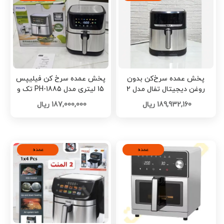
پخش عمده سرخ‌کن بدون
پخش عمده سرخ کن فیلیپس
روغن دیجیتال تفال مدل 2
15 لیتری مدل PH-1885 تک و
المنت تک و عمده کد L1525
عمده کد L1493
189,932,160 ریال
187,000,000 ریال
عمده
عمده