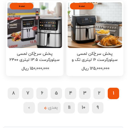
عمده
عمده
پخش سرخ‌کن لمسی
پخش سرخ‌کن لمسی
سیلورکرست ۱۶ لیتری تک و
سیلورکرست ۱۳.۵ لیتری ۲۴۰۰
عمده کدA292
وات تک و عمده کدA290
125,000,000 ریال
150,000,000 ریال
8
7
6
5
4
3
2
1
9
10
11
بعدی
›