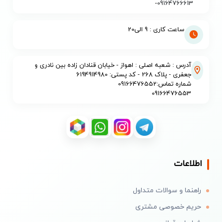
-
09164766613
ساعت کاری : 9 الی20
آدرس : شعبه اصلی : اهواز - خیابان قنادان زاده بین نادری و
جعفری - پلاک 268 - کد پستی: 6194914980
شماره تماس:09166476552
09166476553
اطلاعات
راهنما و سوالات متداول
حریم خصوصی مشتری