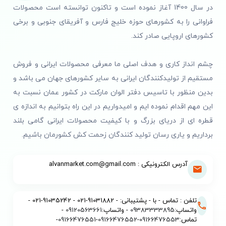
در سال 1400 آغاز نموده است و تاکنون توانسته است محصولات
فراوانی را به کشورهای حوزه خلیج فارس و آفریقای جنوبی و برخی
کشورهای اروپایی صادر کند.
چشم انداز کاری و هدف اصلی ما معرفی محصولات ایرانی و فروش
مستقیم از تولیدکنندگان ایرانی به سایر کشورهای جهان می باشد و
بدین منظور با تاسیس دفتر الوان مارکت در کشور عمان نسبت به
این مهم اقدام نموده ایم و امیدواریم در این راه بتوانیم به اندازه ی
قطره ای از دریای بزرگ و با کیفیت محصولات ایرانی گامی بلند
برداریم و یاری رسان تولید کنندگان زحمت کش کشورمان باشیم.
آدرس الکترونیکی : alvanmarket.com@gmail.com
تلفن : تماس - با - پشتیبانی: - 91031882-021 - 91035242-021 -
واتساپ:
09383333895
- واتساپ:
09120563661
-
تماس:
09166476553
-
09166476552
-
09166476551
-