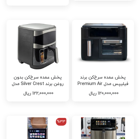
پخش عمده سرخ‌کن برند
پخش عمده سرخ‌کن بدون
فیلیپس مدل Premium Air
روغن برند Silver Crest مدل
Fryer تک و عمده کد L1691
SC-9066 تک و عمده کد L1685
120,000,000 ریال
122,000,000 ریال
%33