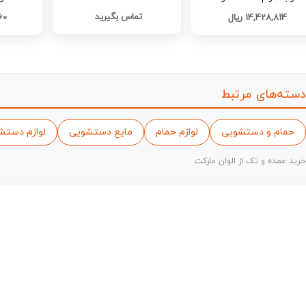
کد G4577
تماس بگیرید
14,428,814 ریال
560
دسته‌های مرتبط
حمام و دستشویی
لوازم حمام
مایع دستشویی
لوازم دستش
خرید عمده و تک از الوان مارکت