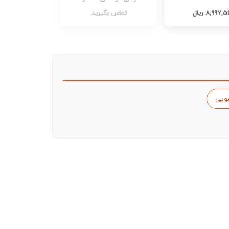
کدZ1776
8,997, ریال
تماس بگیرید
ویی