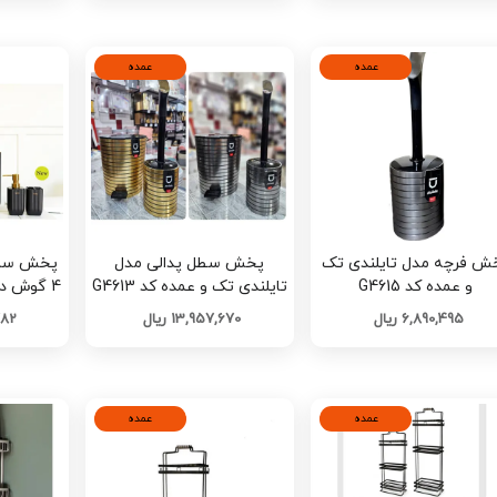
عمده
عمده
ش فرچه مدل تایلندی تک
پخش سطل پدالی مدل
و عمده کد G4615
تایلندی تک و عمده کد G4613
4 گوش د
6,890,495 ریال
13,957,670 ریال
,782
عمده
عمده