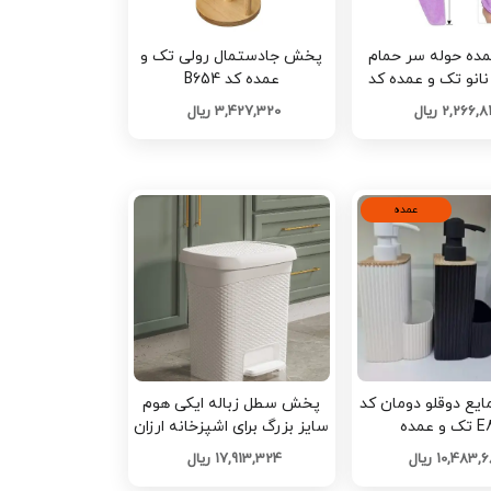
ه حوله سر حمام
پخش جادستمال رولی تک و
انو تک و عمده کد
عمده کد B654
L1411
2,266, ریال
3,427,320 ریال
عمده
یع دوقلو دومان کد
پخش سطل زباله ایکی هوم
و عمده
سایز بزرگ برای اشپزخانه ارزان
تک و عمده کد M2204
10,483 ریال
17,913,324 ریال