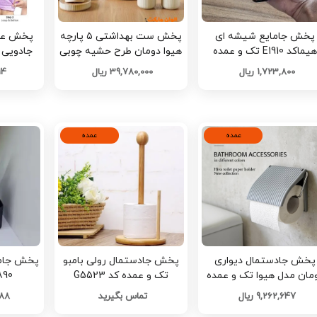
پخش جامایع شیشه ای
پخش ست بهداشتی ۵ پارچه
پخش عمد
یماکد E1910 تک و عمده
هیوا دومان طرح حشیه چوبی
جادویی ن
تک و عمده کدA198
1,723,800 ریال
39,780,000 ریال
814
عمده
عمده
پخش جادستمال دیواری
پخش جادستمال رولی بامبو
پخش جاما
مان مدل هیوا تک و عمده
تک و عمده کد G5523
E890 تک 
کد Z2414
9,262,647 ریال
تماس بگیرید
,688