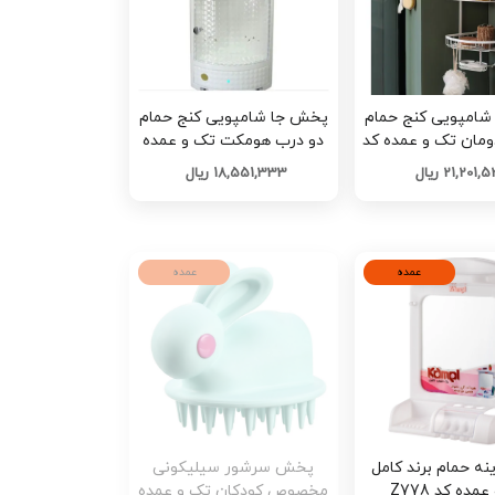
امپویی کنج حمام
پخش جا شامپویی کنج حمام
دومان تک و عمده کد
دو درب هومکت تک و عمده
G4581
کد G4579
21,201, ریال
18,551,333 ریال
عمده
عمده
ه حمام برند کامل
پخش سرشور سیلیکونی
مده کد Z778
مخصوص کودکان تک و عمده