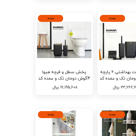
عمده
عمده
پخش ست بهداشتی 6 پارچه
پخش سطل و فرچه هيوا
ومان تک و عمده کد
4گوش دومان تک و عمده کد
G4605
G4607
23,262 ریال
16,195,608 ریال
عمده
عمده