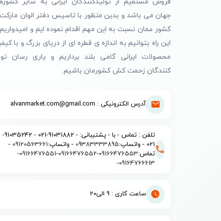
فروش مستقیم از تولیدکنندگان ایرانی به سایر کشوره
جهان می باشد و بدین منظور با تاسیس دفتر الوان مارکت 
کشور عمان نسبت به این مهم اقدام نموده ایم و امیدواریم 
این راه بتوانیم به اندازه ی قطره ای از دریای بزرگ و با کیف
محصولات ایرانی گامی بلند برداریم و یاری رسان تول
کنندگان زحمت کش کشورمان باشیم.
آدرس الکترونیکی : alvanmarket.com@gmail.com
تلفن : تماس - با - پشتیبانی: - 91031882-021 - 91035242-
021 - واتساپ:
09383333895
- واتساپ:
09120563661
-
تماس:
09166476553
-
09166476552
-
09166476551
-
-
09164766613
ساعت کاری : 9 الی20