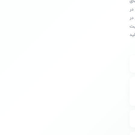
ای
در
در
یت
ید