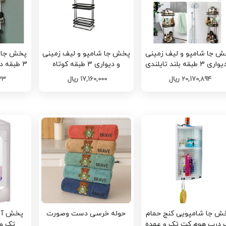
ش جا شامپو و لیف زمینی
پخش جا شامپو و لیف زمینی
پخش جا ش
و دیواری 3 طبقه بلند تایلندی
و دیواری 3 طبقه کوتاه
3 طبقه 
تک و عمده کد G4585
تایلندی تک و عمده کد
20,170,894 ریال
17,160,000 ریال
523
G4583
ش جا شامپویی کنج حمام
حوله خرسی دست وصورت
پخش آین
 درب هوم کت تک و عمده
تک و ع