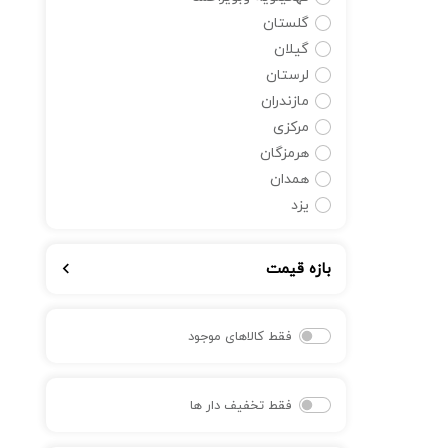
گلستان
گیلان
لرستان
مازندران
مرکزی
هرمزگان
همدان
یزد
بازه قیمت
فقط کالاهای موجود
فقط تخفیف دار ها