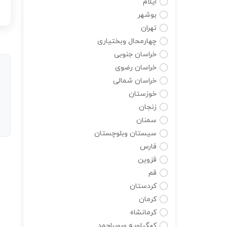
ایلام
بوشهر
تهران
چهارمحال وبختیاری
خراسان جنوبی
خراسان رضوی
خراسان شمالی
خوزستان
زنجان
سمنان
سیستان وبلوچستان
فارس
قزوین
قم
کردستان
کرمان
کرمانشاه
کهگیلویه وبویراحمد