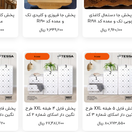
پخش جا دستمال کاغذی
پخش جا فیوزی و کلیدی تک
وبی تک و عمده کد R198
و عمده کد R190
عمد
2,960,100 ریال
6,349,200 ریال
,000
عمده
عمده
پخش فایل 5 طبقه XXL طرح
پخش فایل 4 طبقه XXL طرح
نگین دار اسکای شماره 3 کد
نگین دار اسکای شماره 2 کد
E874 تک و عمده
E872 تک و عمده
E870 تک 
80,773,550 ریال
67,481,700 ریال
,420