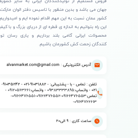
فروش مستقیم از تولیدکنندگان ایرانی به سایر کشوره
جهان می باشد و بدین منظور با تاسیس دفتر الوان مارکت 
کشور عمان نسبت به این مهم اقدام نموده ایم و امیدواریم 
این راه بتوانیم به اندازه ی قطره ای از دریای بزرگ و با کیف
محصولات ایرانی گامی بلند برداریم و یاری رسان تول
کنندگان زحمت کش کشورمان باشیم.
آدرس الکترونیکی : alvanmarket.com@gmail.com
تلفن : تماس - با - پشتیبانی: - 91031882-021 - 91035242-
021 - واتساپ:
09383333895
- واتساپ:
09120563661
-
تماس:
09166476553
-
09166476552
-
09166476551
-
-
09164766613
ساعت کاری : 9 الی20