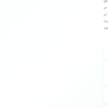
ای
در
در
یت
ید