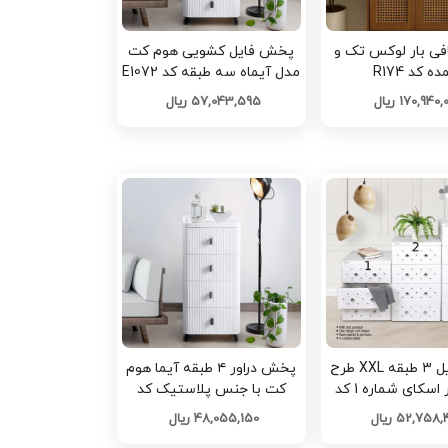
پخش کافی بار لوکس تک و
پخش فایل کشویی هوم کت
ه کد R174
مدل آیماه سه طبقه کد E1072
تک و عمده
170,940 ریال
57,043,595 ریال
پخش فایل ۳ طبقه XXL طرح
پخش دراور ۴ طبقه آیما هوم
نگین دار اسکای شماره 1 کد
کت با جنس پلاستیک کد
و عمده
E868 تک و عمده
52,758 ریال
48,055,150 ریال