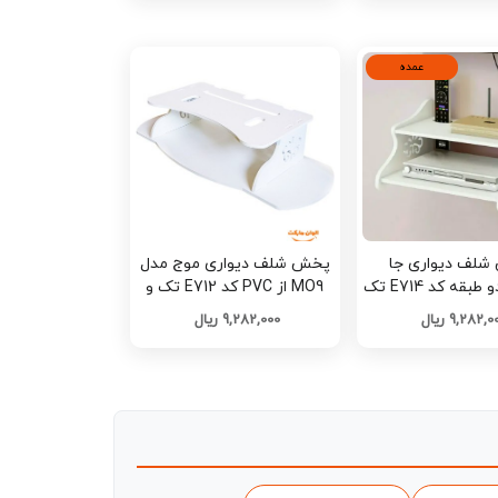
عمده
لف دیواری جا
پخش شلف دیواری موج مدل
رسیوری دو طبقه کد E714 تک
MO9 از PVC کد E712 تک و
و عمده
عمده
9,282, ریال
9,282,000 ریال