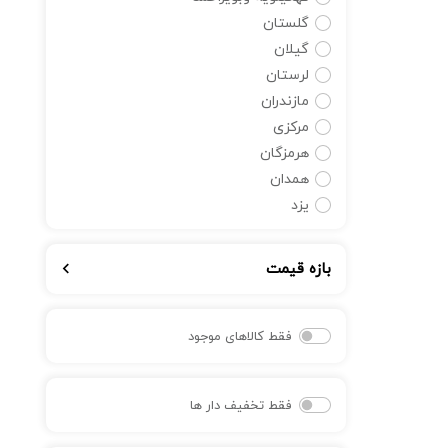
گلستان
گیلان
لرستان
مازندران
مرکزی
هرمزگان
همدان
یزد
بازه قیمت
فقط کالاهای موجود
فقط تخفیف دار ها