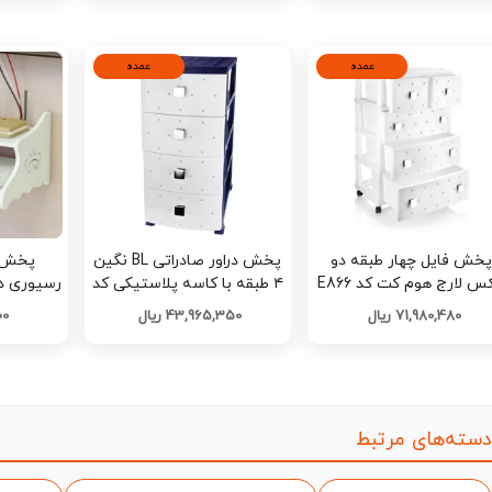
عمده
عمده
خش فایل چهار طبقه دو
پخش دراور صادراتی BL نگین
پخش ش
ایکس لارج هوم کت کد E866
۴ طبقه با کاسه پلاستیکی کد
تک و عمده
E864 تک و عمده
71,980,480 ریال
43,965,350 ریال
000
دسته‌های مرتبط