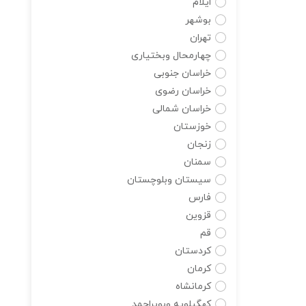
ایلام
بوشهر
تهران
چهارمحال وبختیاری
خراسان جنوبی
خراسان رضوی
خراسان شمالی
خوزستان
زنجان
سمنان
سیستان وبلوچستان
فارس
قزوین
قم
کردستان
کرمان
کرمانشاه
کهگیلویه وبویراحمد