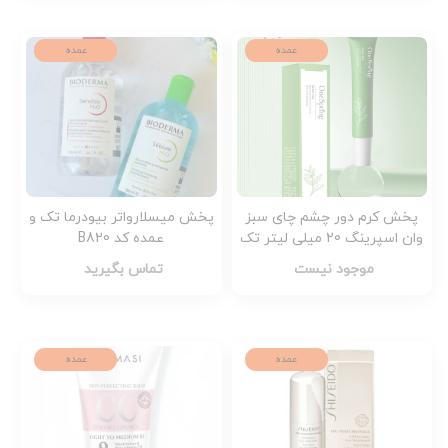
عمده
عمده
پخش کرم دور چشم چای سبز
پخش میسلارواتر بیودرما تک و
وان اسپرینگ 20 میلی لیتر تک
عمده کد B820
و عمده کد Z3578
موجود نیست
تماس بگیرید
عمده
عمده