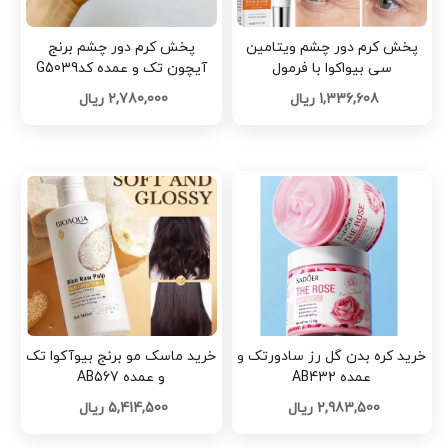
پخش کرم دور چشم‌ ویتامین
پخش کرم دور چشم برنج
سی بیواکوا با فرمول
آیچون تک و عمده کدG5039
جوانسازحجم 20gتک و عمده
1,336,608 ریال
2,780,000 ریال
کدG6820
خرید کره بدن گل رز سادورتک و
خرید ماسک مو برنج بیوآکوا تک
عمده AB432
و عمده AB567
2,983,500 ریال
5,414,500 ریال