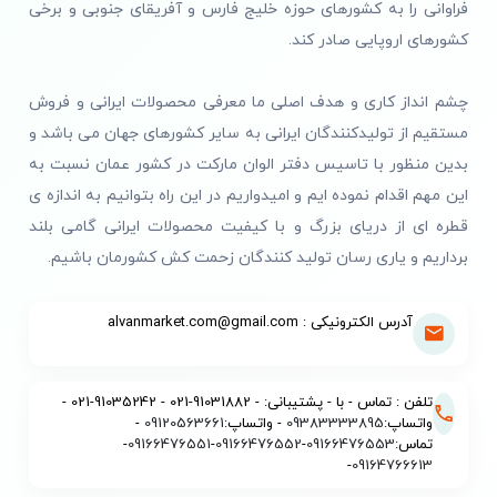
فراوانی را به کشورهای حوزه خلیج فارس و آفریقای جنوبی و برخی
قدرتمندتر در بازار رقابتی امروز به دست آورند. این رویکرد
کشورهای اروپایی صادر کند.
به صاحبان کسب‌وکار امکان می‌دهد با برنامه‌ریزی دقیق،
ارتباط مؤثر با مشتریان برقرار کرده و فرصت‌های جدید
چشم انداز کاری و هدف اصلی ما معرفی محصولات ایرانی و فروش
رشد را اطمینان تجربه کنند.
مستقیم از تولیدکنندگان ایرانی به سایر کشورهای جهان می باشد و
خرید اینترنتی پخش مراقبت
بدین منظور با تاسیس دفتر الوان مارکت در کشور عمان نسبت به
دور چشم
عمده
این مهم اقدام نموده ایم و امیدواریم در این راه بتوانیم به اندازه ی
قطره ای از دریای بزرگ و با کیفیت محصولات ایرانی گامی بلند
خرید اینترنتی پخش مراقبت دور چشم
عمده
به یکی از
برداریم و یاری رسان تولید کنندگان زحمت کش کشورمان باشیم.
مدرن‌ترین و کارآمدترین روش‌های تأمین محصولات
مراقبتی تبدیل شده است. این روش با حذف واسطه‌ها،
آدرس الکترونیکی : alvanmarket.com@gmail.com
امکان دسترسی به قیمت‌های ویژه و خرید
عمده
را در
کمترین زمان ممکن فراهم می‌کند. از این طریق،
کسب‌وکارها می‌توانند با اطمینان از اصالت و کیفیت
تلفن : تماس - با - پشتیبانی: - 91031882-021 - 91035242-021 -
محصول، اقدام به
خرید اینترنتی پخش مراقبت دور چشم
واتساپ:
09383333895
- واتساپ:
09120563661
-
تماس:
09166476553
-
09166476552
-
09166476551
-
عمده
نموده و سود قابل‌توجهی را از این مسیر به دست
-
09164766613
آورند.