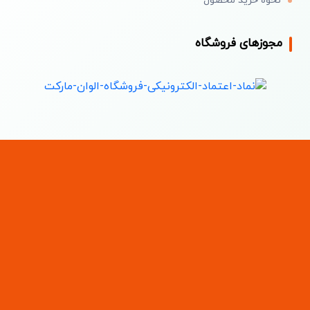
نحوه خرید محصول
پف و چین‌وچروک است. استفاده منظم از یک
کرم دور
چشم
با فرمولاسیون مناسب می‌تواند به بهبود قابل‌توجه
مجوزهای فروشگاه
این مشکلات کمک کند. محصولات مرغوب حاوی ترکیبات
مؤثری مانند هیالورونیک اسید، ویتامین C و کافئین
هستند که به آب‌رسانی، روشن‌سازی و کاهش پف زیر
چشم می‌پردازند. برای تأمین این محصولات باکیفیت و
قیمت مناسب، از یک توزیع‌کننده مطمئن خرید کنید.
پخش مراقبت دور چشم
عمده
امکان دسترسی به انواع
محصولات اصل را با شرایط فروش ویژه فراهم می‌کند.
خرید
کرم دور چشم روشن
کننده بیوآکوا عمده
خرید
کرم دور چشم روشن‌کننده بیوآکوا
عمده
، یک
انتخاب اقتصادی و هوشمندانه برای فروشندگان،
سالن‌داران و فروشگاه‌های آنلاین محصولات مراقبت
پوست است. این محصول به دلیل ترکیبات مؤثر