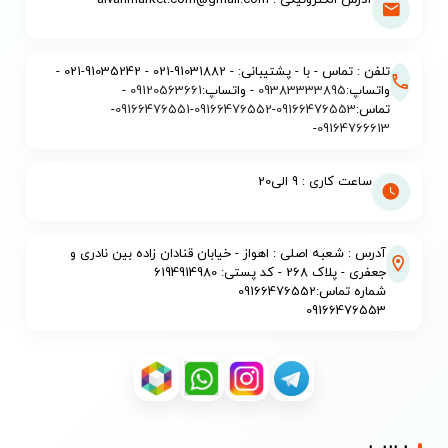
آدرس الکترونیکی : alvanmarket.com@gmail.com
تلفن : تماس - با - پشتیبانی: - 91031882-021 - 91035242-021 -
واتساپ:
09383333895
- واتساپ:
09120563661
-
تماس:
09166476553
-
09166476552
-
09166476551
-
-
09164766613
ساعت کاری : 9 الی20
آدرس : شعبه اصلی : اهواز - خیابان قنادان زاده بین نادری و
جعفری - پلاک 268 - کد پستی: 6194914980
شماره تماس:09166476552
09166476553