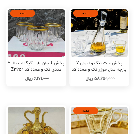
عمده
عمده
پخش ست تنگ و لیوان 7
پخش فنجان بلور گیگا لب طلا 6
پارچه مدل موزر تک و عمده کد
عددی تک و عمده کد Z3650
G6984
58,650,000 ریال
6,171,000 ریال
عمده