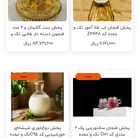
پخش فنجان لب طلا آمور تک و
پخش ست گلابدان و 6 عدد
عمده کد Z3648
فنجون دسته دار طلایی تک و
عمده کد Z3546
6,171,000 ریال
83,721,600 ریال
عمده
عمده
پخش فنجان سانتورینی پک ۶
پخش دوغ‌خوری شیشه‌ای
عددی کد C101 تک و عمده
خورشیدیی کد C95تک و عمده