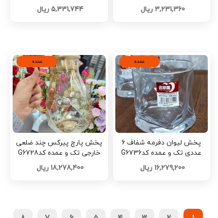
3,231,360 ریال
5,331,744 ریال
عمده
عمده
پخش لیوان دفرمه شفاف 6
پخش پارچ پیرکس چند ضلعی
عددی تک و عمده کدG6736
خارجی تک و عمده کدG6728
16,279,200 ریال
18,278,400 ریال