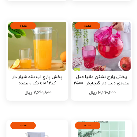
عمده
عمده
پخش پارچ نشکن مانیا مدل
پخش پارچ اب بلند شیار دار
عمودی درب دار گنجایش 2500
کدe1892 تک و عمده
میلی لیتر تک و عمده کد E1908
10,210,200 ریال
7,690,800 ریال
عمده
عمده