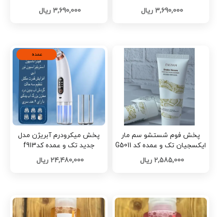
3,690,000 ریال
3,690,000 ریال
عمده
پخش فوم شستشو سم مار
پخش ميكرودرم آبريژن مدل
ایکسجیان تک و عمده کد G5011
جدید تک و عمده کدf913
2,585,000 ریال
24,480,000 ریال