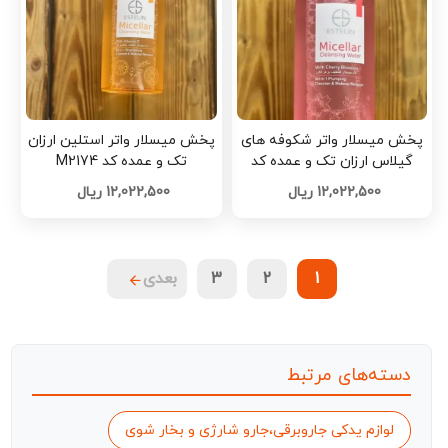
پخش میسلار واتر شکوفه های
پخش میسلار واتر استلین ارزان
گیلاس ارزان تک و عمده کد
تک و عمده کد M2174
M2176
12,022,500 ریال
12,022,500 ریال
1
2
3
بعدی
دسته‌های مرتبط
لوازم یدکی جاروبرقی،جارو شارژی و بخار شوی