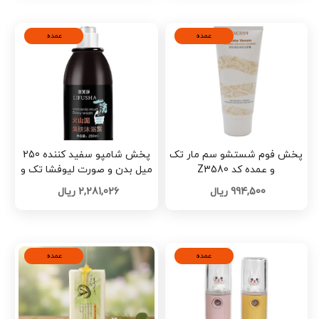
عمده
عمده
پخش فوم شستشو سم مار تک
پخش شامپو سفید کننده 250
و عمده کد Z3580
میل بدن و صورت لیوفشا تک و
عمده کد B716
994,500 ریال
2,281,026 ریال
عمده
عمده