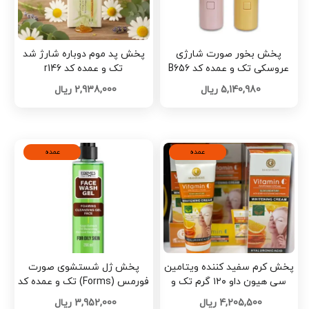
پخش بخور صورت شارژی
پخش پد موم دوباره شارژ شد
عروسکی تک و عمده کد B656
تک و عمده کد r146
5,140,980 ریال
2,938,000 ریال
عمده
عمده
پخش کرم سفید کننده ویتامین
پخش ژل شستشوی صورت
سی هیون داو ۱۲۰ گرم تک و
فورمس (Forms) تک و عمده کد
عمده کد R128
R108
4,205,500 ریال
3,952,000 ریال