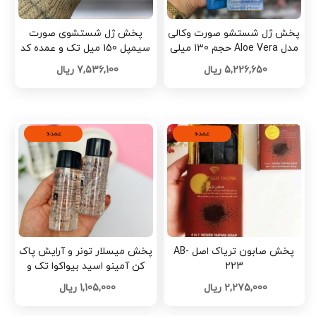
پخش ژل شستشو صورت وکالی
پخش ژل شستشوی صورت
مدل Aloe Vera حجم 130 میلی
سیمپل 150 میل تک و عمده کد
تک و عمده کد Z3774
Z3762
5,226,650 ریال
7,536,100 ریال
عمده
عمده
پخش صابون تریاک اصل AB-
پخش میسلار تونر و آرایش پاک
223
کن آمینو اسید بیواکوا تک و
عمده کد Z3584
2,275,000 ریال
1,105,000 ریال