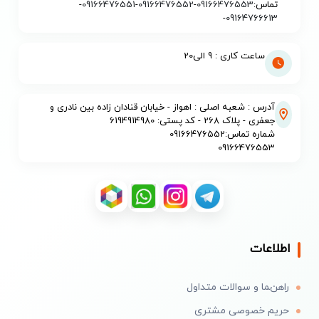
تماس:
09166476553
-
09166476552
-
09166476551
-
-
09164766613
ساعت کاری : 9 الی20
آدرس : شعبه اصلی : اهواز - خیابان قنادان زاده بین نادری و
جعفری - پلاک 268 - کد پستی: 6194914980
شماره تماس:09166476552
09166476553
اطلاعات
راهنما و سوالات متداول
حریم خصوصی مشتری