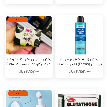
عمده
پخش ژل شستشوی صورت
پخش صابون روشن کننده و ضد
فورمس (Forms) تک و عمده کد
لک شیرگاو تک و عمده کد R098
R104
3,952,000 ریال
3,952,000 ریال
عمده