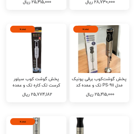
28,730,000 ریال
25,415,000 ریال
عمده
عمده
پخش گوشت‌کوب برقی یونیک
پخش گوشت کوب سیلور
مدل PS-911 تک و عمده کد
کرست تک کاره تک و عمده
G6523
25,415,000 ریال
25,774,182 ریال
عمده