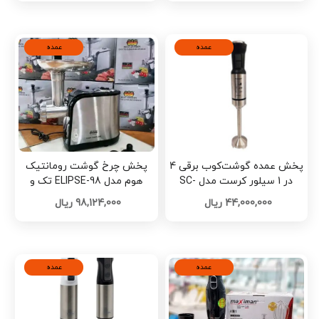
عمده
عمده
پخش عمده گوشت‌کوب برقی 4
پخش چرخ گوشت رومانتیک
در 1 سیلور کرست مدل SC-
هوم مدل ELIPSE-98 تک و
8046 تک و عمده کد L1509
عمده کد Z3714
44,000,000 ریال
98,124,000 ریال
عمده
عمده