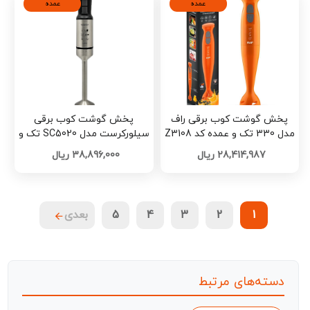
عمده
عمده
پخش گوشت‌ کوب برقی راف
پخش گوشت کوب برقی
مدل 330 تک و عمده کد Z3108
سیلورکرست مدل SC5020 تک و
عمده کد Z3106
28,414,987 ریال
38,896,000 ریال
1
2
3
4
5
بعدی
دسته‌های مرتبط