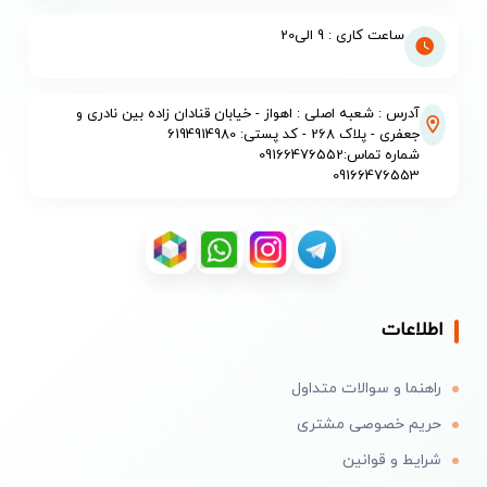
ساعت کاری : 9 الی20
آدرس : شعبه اصلی : اهواز - خیابان قنادان زاده بین نادری و
جعفری - پلاک 268 - کد پستی: 6194914980
شماره تماس:09166476552
09166476553
اطلاعات
راهنما و سوالات متداول
حریم خصوصی مشتری
شرایط و قوانین