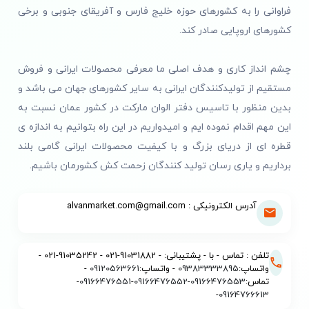
فراوانی را به کشورهای حوزه خلیج فارس و آفریقای جنوبی و برخی
کشورهای اروپایی صادر کند.
چشم انداز کاری و هدف اصلی ما معرفی محصولات ایرانی و فروش
مستقیم از تولیدکنندگان ایرانی به سایر کشورهای جهان می باشد و
بدین منظور با تاسیس دفتر الوان مارکت در کشور عمان نسبت به
این مهم اقدام نموده ایم و امیدواریم در این راه بتوانیم به اندازه ی
قطره ای از دریای بزرگ و با کیفیت محصولات ایرانی گامی بلند
برداریم و یاری رسان تولید کنندگان زحمت کش کشورمان باشیم.
آدرس الکترونیکی : alvanmarket.com@gmail.com
تلفن : تماس - با - پشتیبانی: - 91031882-021 - 91035242-021 -
واتساپ:
09383333895
- واتساپ:
09120563661
-
تماس:
09166476553
-
09166476552
-
09166476551
-
-
09164766613