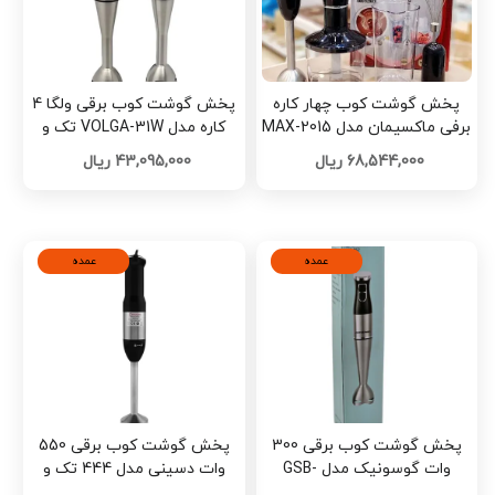
پخش گوشت کوب چهار کاره
پخش گوشت کوب برقی ولگا 4
برفی ماکسیمان مدل MAX-2015
کاره مدل VOLGA-31W تک و
تک و عمده کدG7022
عمده کد G6543
68,544,000 ریال
43,095,000 ریال
عمده
عمده
پخش گوشت کوب برقی 300
پخش گوشت کوب برقی 550
وات گوسونیک مدل GSB-
وات دسینی مدل 444 تک و
862تک و عمده کد G6527
عمده کد G6525