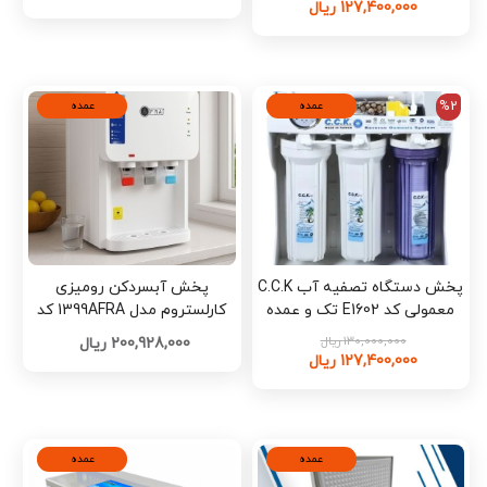
127,400,000 ریال
%2
عمده
عمده
پخش دستگاه تصفیه آب C.C.K
پخش آبسردکن رومیزی
معمولی کد E1602 تک و عمده
کارلستروم مدل 1399AFRA کد
E1474 تک و عمده
130,000,000 ریال
200,928,000 ریال
127,400,000 ریال
عمده
عمده