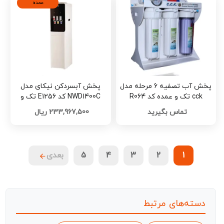
عمده
پخش آب تصفیه 6 مرحله مدل
پخش آبسردکن نیکای مدل
cck تک و عمده کد R064
NWD1400C کد E1256 تک و
عمده
تماس بگیرید
233,967,500 ریال
1
2
3
4
5
بعدی
دسته‌های مرتبط