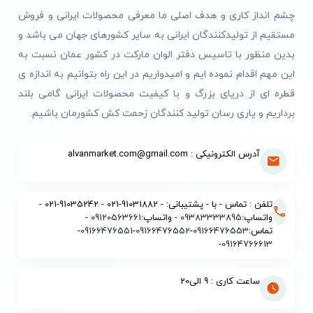
چشم انداز کاری و هدف اصلی ما معرفی محصولات ایرانی و فروش
مستقیم از تولیدکنندگان ایرانی به سایر کشورهای جهان می باشد و
بدین منظور با تاسیس دفتر الوان مارکت در کشور عمان نسبت به
این مهم اقدام نموده ایم و امیدواریم در این راه بتوانیم به اندازه ی
قطره ای از دریای بزرگ و با کیفیت محصولات ایرانی گامی بلند
برداریم و یاری رسان تولید کنندگان زحمت کش کشورمان باشیم.
آدرس الکترونیکی : alvanmarket.com@gmail.com
تلفن : تماس - با - پشتیبانی: - 91031882-021 - 91035242-021 -
واتساپ:
09383333895
- واتساپ:
09120563661
-
تماس:
09166476553
-
09166476552
-
09166476551
-
-
09164766613
ساعت کاری : 9 الی20