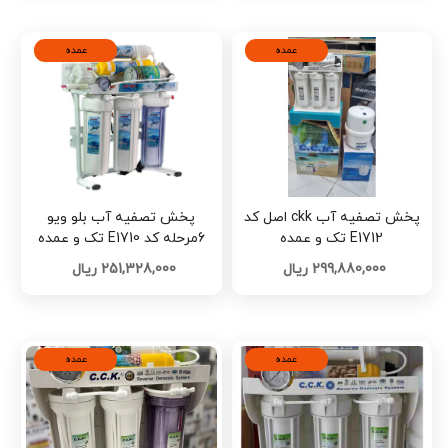
عمده
عمده
پخش تصفیه آب ckk اصل کد
پخش تصفیه آب بلو ویو
E1712 تک و عمده
6مرحله کد E1710 تک و عمده
299,880,000 ریال
251,328,000 ریال
عمده
عمده