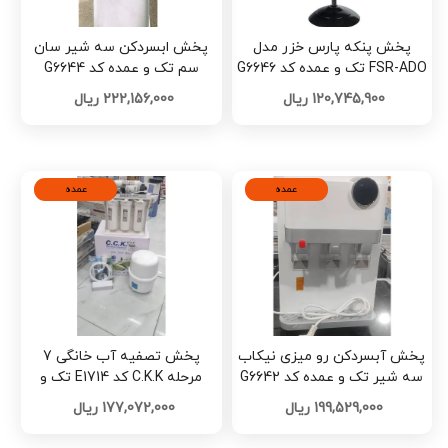
پخش پنکه پارس خزر مدل
پخش ابسردکن سه شیر سان
FSR-ADO تک و عمده کد G6646
سم تک و عمده کد G6644
120,745,900 ریال
222,156,000 ریال
عمده
عمده
پخش آبسردکن رو میزی نیکاب
پخش تصفیه آب خانگی 7
سه شیر تک و عمده کد G6642
مرحله C.K.K کد E1714 تک و
عمده
199,529,000 ریال
177,072,000 ریال