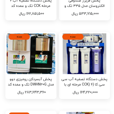
پخش فریزر صندوقی
پخش دستگاه تصفیه آب ۶
الکتروسان مدل ۳۴۵ تک و
مرحله CCK تک و عمده کد
عمده کد Z2590
Z2588
533,715,000 ریال
162,851,500 ریال
عمده
عمده
پخش دستگاه تصفیه آب سی
پخش آبسردکن رومیزی دوو
سی کا (CCK) 6 مرحله ای با
مدل DWHN20G تک و عمده کد
مخزن معصومی تک و عمده کد
Z2294
164,220,000 ریال
283,643,360 ریال
Z2568