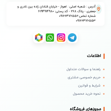
آدرس : شعبه اصلی : اهواز - خیابان قنادان زاده بین نادری و
جعفری - پلاک 268 - کد پستی: 6194914980
شماره تماس:09166476552
09166476553
اطلاعات
راهنما و سوالات متداول
حریم خصوصی مشتری
شرایط و قوانین
نحوه خرید محصول
مجوزهای فروشگاه