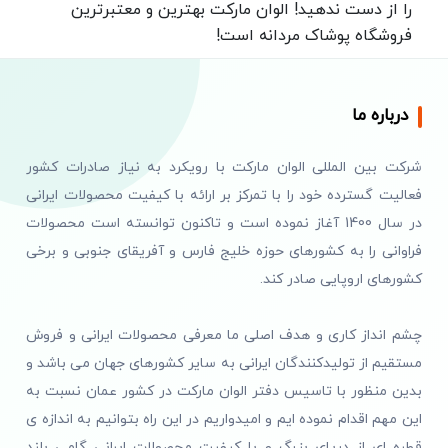
را از دست ندهید! الوان مارکت بهترین و معتبرترین
فروشگاه پوشاک مردانه است!
الوان مارکت با عرضه ی مجموعه‌ای وسیع از انواع پوشاک
مردانه، از
تی‌شرت‌ها
و
پیراهن‌ها
و
شلوارها
مناسب
درباره ما
گرفته تا
کت و شلوارهای شیک مردانه
، قادر است به
سلیقه‌های متفاوت پاسخ دهد.
الوان مارکت
با تمرکز بر
شرکت بین المللی الوان مارکت با رویکرد به نیاز صادرات کشور
کیفیت و طراحی به روز، امکان خرید آسان و قابل اعتماد
فعالیت گسترده خود را با تمرکز بر ارائه با کیفیت محصولات ایرانی
را برای شمافراهم کرده است.
در سال 1400 آغاز نموده است و تاکنون توانسته است محصولات
انواع پوشاک مردانه
فراوانی را به کشورهای حوزه خلیج فارس و آفریقای جنوبی و برخی
کشورهای اروپایی صادر کند.
الوان مارکت با عرضه انواع پوشاک مردانه با کیفیت
ومتنوع برای تمامی رویدادهای رسمی و غیر رسمی از
چشم انداز کاری و هدف اصلی ما معرفی محصولات ایرانی و فروش
جمله
لباس خانگی مردانه
،
تیشرت مردانه
،
کت و شلوار
مستقیم از تولیدکنندگان ایرانی به سایر کشورهای جهان می باشد و
مردانه
،
لباس ورزشی
،
پیراهن رسمی مردانه
،
شلوار جین
بدین منظور با تاسیس دفتر الوان مارکت در کشور عمان نسبت به
مردانه
، لباس زیر مردانه و
شلوار اسلش
به شما کمک
این مهم اقدام نموده ایم و امیدواریم در این راه بتوانیم به اندازه ی
میکند هویت جدیدی به استایل خود بدهید و همیشه
قطره ای از دریای بزرگ و با کیفیت محصولات ایرانی گامی بلند