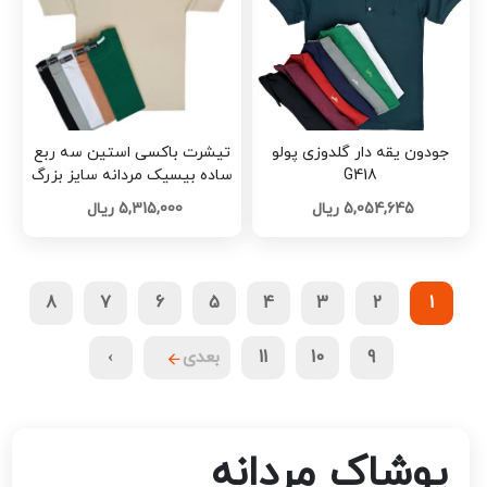
جودون یقه دار گلدوزی پولو
تیشرت باکسی استین سه ربع
G418
ساده بیسیک مردانه سایز بزرگ
G417 تک و عمده
5,054,645 ریال
5,315,000 ریال
8
7
6
5
4
3
2
1
9
10
11
بعدی
›
پوشاک مردانه