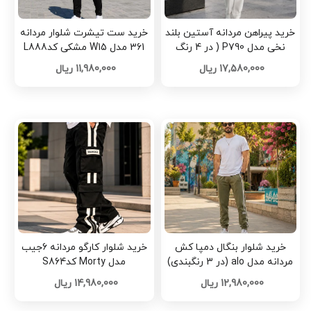
خرید پیراهن مردانه آستین بلند
خرید ست تیشرت شلوار مردانه
نخی مدل P790 ( در 4 رنگ
361 مدل W15 مشکی کدL888
بندی ) کدG889
17,580,000 ریال
11,980,000 ریال
خرید شلوار بنگال دمپا کش
خرید شلوار کارگو مردانه 6جیب
مردانه مدل alo (در 3 رنگبندی)
مدل Morty کدS864
کدA585
12,980,000 ریال
14,980,000 ریال