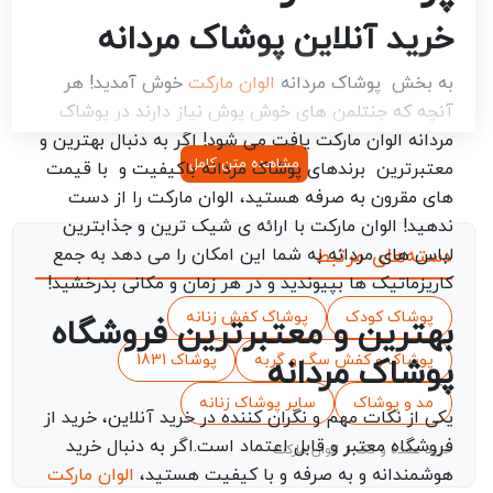
خرید آنلاین پوشاک مردانه
به بخش پوشاک مردانه
الوان مارکت
خوش آمدید! هر
آنچه که جنتلمن های خوش پوش نیاز دارند در پوشاک
مردانه الوان مارکت یافت می شود! اگر به دنبال بهترین و
مشاهده متن کامل
معتبرترین برندهای پوشاک مردانه باکیفیت و با قیمت
های مقرون به صرفه هستید، الوان مارکت را از دست
ندهید! الوان مارکت با ارائه ی شیک ترین و جذابترین
دسته‌های مرتبط
لباس های مردانه به شما این امکان را می دهد به جمع
کاریزماتیک ها بپیوندید و در هر زمان و مکانی بدرخشید!
پوشاک کودک
پوشاک کفش زنانه
بهترین و معتبرترین فروشگاه
پوشاک و کفش سگ و گربه
پوشاک 1831
پوشاک مردانه
مد و پوشاک
سایر پوشاک زنانه
یکی از نکات مهم و نگران کننده در خرید آنلاین، خرید از
فروشگاه معتبر و قابل اعتماد است.اگر به دنبال خرید
خرید عمده و تک از الوان مارکت
هوشمندانه و به صرفه و با کیفیت هستید،
الوان مارکت