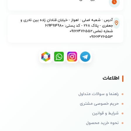
آدرس : شعبه اصلی : اهواز - خیابان قنادان زاده بین نادری و
جعفری - پلاک 268 - کد پستی: 6194914980
شماره تماس:09166476552
09166476553
اطلاعات
راهنما و سوالات متداول
حریم خصوصی مشتری
شرایط و قوانین
نحوه خرید محصول