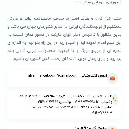
کشورهای اروپایی صادر کند.
چشم انداز کاری و هدف اصلی ما معرفی محصولات ایرانی و فروش
مستقیم از تولیدکنندگان ایرانی به سایر کشورهای جهان می باشد و
بدین منظور با تاسیس دفتر الوان مارکت در کشور عمان نسبت به
این مهم اقدام نموده ایم و امیدواریم در این راه بتوانیم به اندازه ی
قطره ای از دریای بزرگ و با کیفیت محصولات ایرانی گامی بلند
برداریم و یاری رسان تولید کنندگان زحمت کش کشورمان باشیم.
آدرس الکترونیکی : alvanmarket.com@gmail.com
تلفن : تماس - با - پشتیبانی: - 91031882-021 - 91035242-021 -
واتساپ:
09383333895
- واتساپ:
09120563661
-
تماس:
09166476553
-
09166476552
-
09166476551
-
-
09164766613
ساعت کاری : 9 الی20