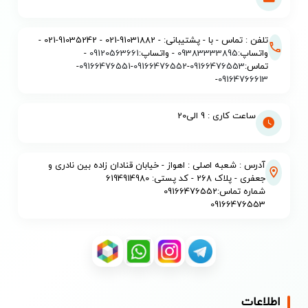
تلفن : تماس - با - پشتیبانی: - 91031882-021 - 91035242-021 -
واتساپ:
09383333895
- واتساپ:
09120563661
-
تماس:
09166476553
-
09166476552
-
09166476551
-
-
09164766613
ساعت کاری : 9 الی20
آدرس : شعبه اصلی : اهواز - خیابان قنادان زاده بین نادری و
جعفری - پلاک 268 - کد پستی: 6194914980
شماره تماس:09166476552
09166476553
اطلاعات