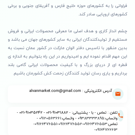
فراوانی را به کشورهای حوزه خلیج فارس و آفریقای جنوبی و برخی
کشورهای اروپایی صادر کند.
چشم انداز کاری و هدف اصلی ما معرفی محصولات ایرانی و فروش
مستقیم از تولیدکنندگان ایرانی به سایر کشورهای جهان می باشد و
بدین منظور با تاسیس دفتر الوان مارکت در کشور عمان نسبت به
این مهم اقدام نموده ایم و امیدواریم در این راه بتوانیم به اندازه ی
قطره ای از دریای بزرگ و با کیفیت محصولات ایرانی گامی بلند
برداریم و یاری رسان تولید کنندگان زحمت کش کشورمان باشیم.
آدرس الکترونیکی : alvanmarket.com@gmail.com
تلفن : تماس - با - پشتیبانی: - 91031882-021 - 91035242-021 -
واتساپ:
09383333895
- واتساپ:
09120563661
-
تماس:
09166476553
-
09166476552
-
09166476551
-
-
09164766613