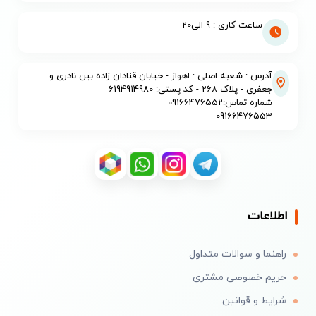
ساعت کاری : 9 الی20
آدرس : شعبه اصلی : اهواز - خیابان قنادان زاده بین نادری و
جعفری - پلاک 268 - کد پستی: 6194914980
شماره تماس:09166476552
09166476553
اطلاعات
راهنما و سوالات متداول
حریم خصوصی مشتری
شرایط و قوانین