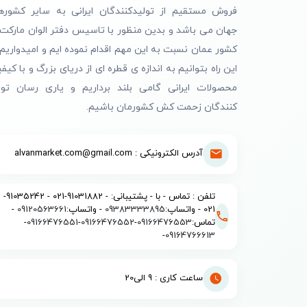
فروش مستقیم از تولیدکنندگان ایرانی به سایر کشوره
جهان می باشد و بدین منظور با تاسیس دفتر الوان مارکت 
کشور عمان نسبت به این مهم اقدام نموده ایم و امیدواریم 
این راه بتوانیم به اندازه ی قطره ای از دریای بزرگ و با کیف
محصولات ایرانی گامی بلند برداریم و یاری رسان تول
کنندگان زحمت کش کشورمان باشیم.
آدرس الکترونیکی : alvanmarket.com@gmail.com
تلفن : تماس - با - پشتیبانی: - 91031882-021 - 91035242-
021 - واتساپ:
09383333895
- واتساپ:
09120563661
-
تماس:
09166476553
-
09166476552
-
09166476551
-
-
09164766613
ساعت کاری : 9 الی20