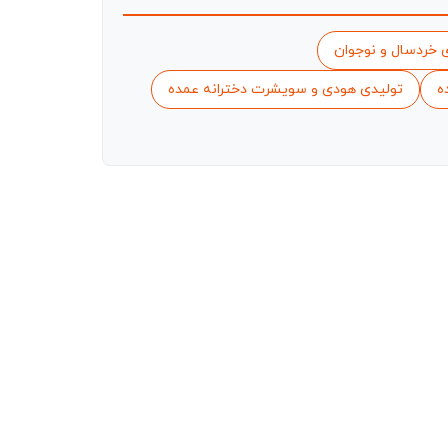
خردسال و نوجوان
ه
تولیدی هودی و سویشرت دخترانه عمده