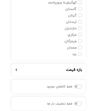
کهگیلویه وبویراحمد
گلستان
گیلان
لرستان
مازندران
مرکزی
هرمزگان
همدان
یزد
بازه قیمت
فقط کالاهای موجود
فقط تخفیف دار ها