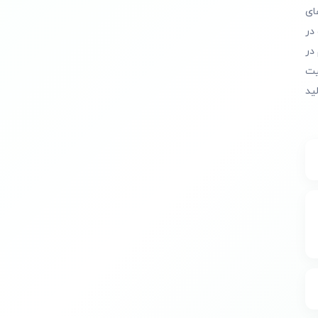
ای
در
در
یت
ید