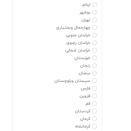
ایلام
بوشهر
تهران
چهارمحال وبختیاری
خراسان جنوبی
خراسان رضوی
خراسان شمالی
خوزستان
زنجان
سمنان
سیستان وبلوچستان
فارس
قزوین
قم
کردستان
کرمان
کرمانشاه