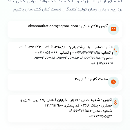
قطره ای از دریای بزرگ و با کیفیت محصولات ایرانی گامی بلند
برداریم و یاری رسان تولید کنندگان زحمت کش کشورمان باشیم.
آدرس الکترونیکی : alvanmarket.com@gmail.com
تلفن : تماس - با - پشتیبانی: - 91031882-021 - 91035242-021 -
واتساپ:
09383333895
- واتساپ:
09120563661
-
تماس:
09166476553
-
09166476552
-
09166476551
-
-
09164766613
ساعت کاری : 9 الی20
آدرس : شعبه اصلی : اهواز - خیابان قنادان زاده بین نادری و
جعفری - پلاک 268 - کد پستی: 6194914980
شماره تماس:09166476552
09166476553