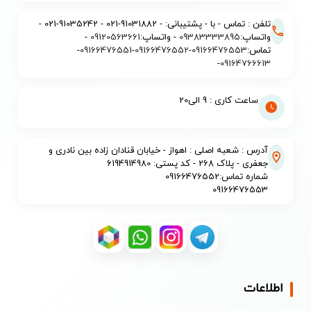
تلفن : تماس - با - پشتیبانی: - 91031882-021 - 91035242-021 -
واتساپ:
09383333895
- واتساپ:
09120563661
-
تماس:
09166476553
-
09166476552
-
09166476551
-
-
09164766613
ساعت کاری : 9 الی20
آدرس : شعبه اصلی : اهواز - خیابان قنادان زاده بین نادری و
جعفری - پلاک 268 - کد پستی: 6194914980
شماره تماس:09166476552
09166476553
اطلاعات