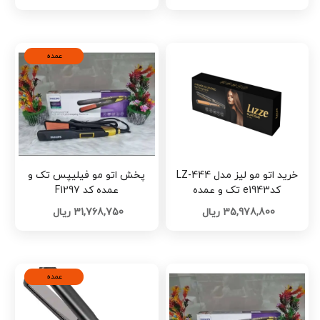
عمده
خرید اتو مو لیز مدل LZ-444
پخش اتو مو فیلیپس تک و
کدe1943 تک و عمده
عمده کد F1297
35,978,800 ریال
31,768,750 ریال
عمده