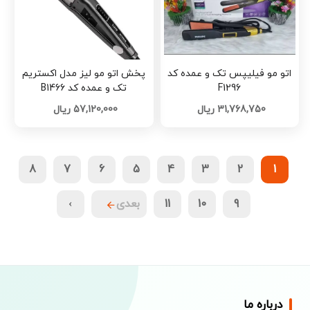
اتو مو فیلیپس تک و عمده کد
پخش اتو مو لیز مدل اکستریم
F1296
تک و عمده کد B1466
31,768,750 ریال
57,120,000 ریال
8
7
6
5
4
3
2
1
9
10
11
بعدی
›
درباره ما