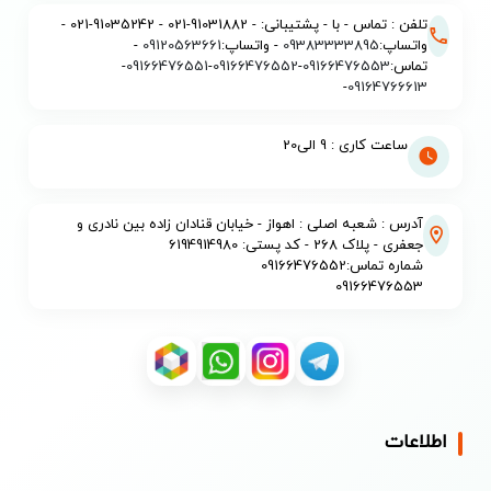
تلفن : تماس - با - پشتیبانی: - 91031882-021 - 91035242-021 -
واتساپ:
09383333895
- واتساپ:
09120563661
-
تماس:
09166476553
-
09166476552
-
09166476551
-
-
09164766613
ساعت کاری : 9 الی20
آدرس : شعبه اصلی : اهواز - خیابان قنادان زاده بین نادری و
جعفری - پلاک 268 - کد پستی: 6194914980
شماره تماس:09166476552
09166476553
اطلاعات