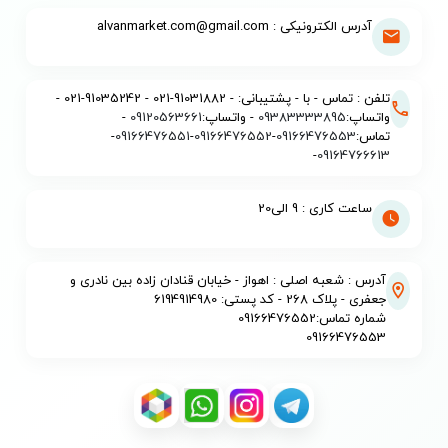
آدرس الکترونیکی : alvanmarket.com@gmail.com
تلفن : تماس - با - پشتیبانی: - 91031882-021 - 91035242-021 -
واتساپ:
09383333895
- واتساپ:
09120563661
-
تماس:
09166476553
-
09166476552
-
09166476551
-
-
09164766613
ساعت کاری : 9 الی20
آدرس : شعبه اصلی : اهواز - خیابان قنادان زاده بین نادری و
جعفری - پلاک 268 - کد پستی: 6194914980
شماره تماس:09166476552
09166476553