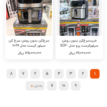
خریدسرخ‌کن بدون روغن
سرخ‌کن بدون روغن سرخ کن
سیلورکرست پرو مدل SCP-
سیلور کرست مدل 6099
1588 – SILVER CREST PRO
کدb1089
119,000,000 ریال
125,000,000 ریال
AIR FRYER تک و عمده کدH786
8
7
6
5
4
3
2
1
9
10
11
بعدی