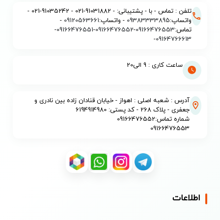
تلفن : تماس - با - پشتیبانی: - 91031882-021 - 91035242-021 -
واتساپ:
09383333895
- واتساپ:
09120563661
-
تماس:
09166476553
-
09166476552
-
09166476551
-
-
09164766613
ساعت کاری : 9 الی20
آدرس : شعبه اصلی : اهواز - خیابان قنادان زاده بین نادری و
جعفری - پلاک 268 - کد پستی: 6194914980
شماره تماس:09166476552
09166476553
اطلاعات