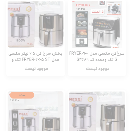
سرخ‌کن مکسی مدل FRYER-90-
پخش سرخ کن ۶.۵ لیتر مکسی
S تک وعمده کد G4689
مدل FRYER-6-65 ST تک و
عمده کد Z1188
موجود نیست
موجود نیست
عمده