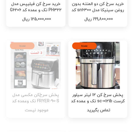
خرید سرخ کن دو المنته بدون
خرید سرخ کن فیلیپس مدل
روغن سینیکا مدل sn6300 کد
PH322 تک و عمده کد G6206
K423
199,800,000 ریال
125,000,000 ریال
عمده
عمده
پخش سرخ کن 12 لیتر سیلور
پخش سرخ‌کن مکسی مدل
کرست sc-0121b تک و عمده کد
FRYER-90-S تک وعمده کد
G4690
G4802
تماس بگیرید
موجود نیست