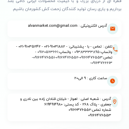
قطره ای از دریای بزرگ و با کیفیت محصولات ایرانی گامی بلند
برداریم و یاری رسان تولید کنندگان زحمت کش کشورمان باشیم.
آدرس الکترونیکی : alvanmarket.com@gmail.com
تلفن : تماس - با - پشتیبانی: - 91031882-021 - 91035242-021 -
واتساپ:
09383333895
- واتساپ:
09120563661
-
تماس:
09166476553
-
09166476552
-
09166476551
-
-
09164766613
ساعت کاری : 9 الی20
آدرس : شعبه اصلی : اهواز - خیابان قنادان زاده بین نادری و
جعفری - پلاک 268 - کد پستی: 6194914980
شماره تماس:09166476552
09166476553