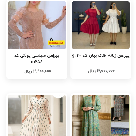
پیراهن زنانه خنک بهاره کد g220
پیراهن مجلسی پولکی کد
m258
16,000,000 ریال
19,900,000 ریال